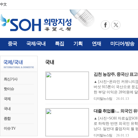
中文
중국
국제/국내
특집
기획
연재
미디어/방송
김천 농장주, 중국산 표고
최신기사
▲ [사진=온라인 커뮤니티][S
버섯 915톤이 국산으로 둔
핫이슈
한 부당 이익은 28억원에 달
국제
디지털뉴스팀
|
26.01.13
국내
대졸 취업률↓... 외국인 
▲ [사진=SOH 자료실][S
종합
로 하락한 반면 외국인 유학
이슈 TV
났다. 일반대 졸업자의 월 평
디지털뉴스팀
|
26.01.13