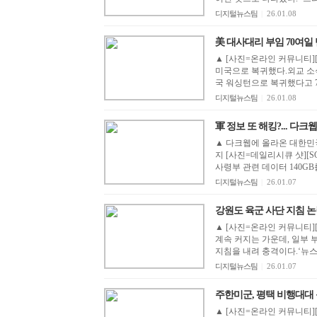
디지털뉴스팀
|
26.01.08
美 대사대리 부임 70여일 만
▲ [사진=온라인 커뮤니티]
미국으로 복귀했다.외교 소
국 워싱턴으로 복귀했다고 7일
디지털뉴스팀
|
26.01.08
軍 정보 또 해킹?... 다크
▲ 다크웹에 올라온 대한민국
지 [사진=데일리시큐 샷][
사령부 관련 데이터 140GB
디지털뉴스팀
|
26.01.07
강원도 육군 사단 지침 논란..
▲ [사진=온라인 커뮤니티]
계속 커지는 가운데, 일부 
지침을 내려 충격이다.‘뉴스1
디지털뉴스팀
|
26.01.07
주한미군, 평택 비행대대 운
▲ [사진=온라인 커뮤니티]