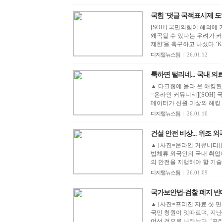
국힘 '댓글 국적표시제 도
[SOH] 국민의힘이 해외에
왜곡될 수 있다는 우려가 커
제한'을 촉구하고 나섰다.‘KBS
디지털뉴스팀
|
26.01.12
툭하면 털리네... 국내 의
▲ 다크웹에 올라 온 해킹
=온라인 커뮤니티][SOH]
데이터가 신원 미상의 해킹 
디지털뉴스팀
|
26.01.10
건설 안전 비상... 위조 
▲ [사진=온라인 커뮤니티]
법체류 외국인의 국내 취업
의 안전을 지탱해야 할 기술
디지털뉴스팀
|
26.01.09
국가보안법·검찰 폐지 반대 
▲ [사진=프리진 자료 샷 
국민 청원이 잇따르며, 지난 
어선 것으로 나타났다. ‘프리