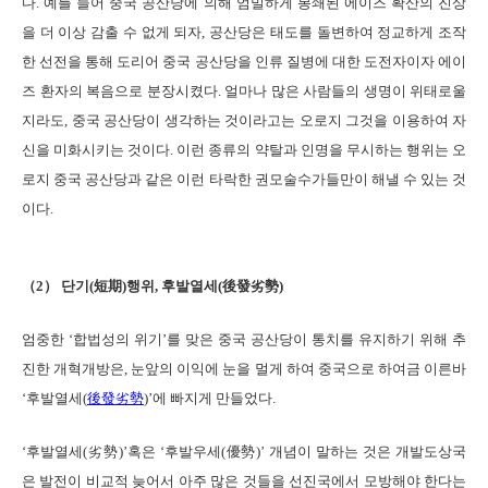
다. 예를 들어 중국 공산당에 의해 엄밀하게 봉쇄된 에이즈 확산의 진상
을 더 이상 감출 수 없게 되자, 공산당은 태도를 돌변하여 정교하게 조작
한 선전을 통해 도리어 중국 공산당을 인류 질병에 대한 도전자이자 에이
즈 환자의 복음으로 분장시켰다. 얼마나 많은 사람들의 생명이 위태로울
지라도, 중국 공산당이 생각하는 것이라고는 오로지 그것을 이용하여 자
신을 미화시키는 것이다. 이런 종류의 약탈과 인명을 무시하는 행위는 오
로지 중국 공산당과 같은 이런 타락한 권모술수가들만이 해낼 수 있는 것
이다.
（2） 단기(短期)행위, 후발열세(後發劣勢)
엄중한 ‘합법성의 위기’를 맞은 중국 공산당이 통치를 유지하기 위해 추
진한 개혁개방은, 눈앞의 이익에 눈을 멀게 하여 중국으로 하여금 이른바
‘후발열세(
後發劣勢
)’에 빠지게 만들었다.
‘후발열세(劣勢)’혹은 ‘후발우세(優勢)’ 개념이 말하는 것은 개발도상국
은 발전이 비교적 늦어서 아주 많은 것들을 선진국에서 모방해야 한다는