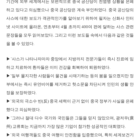
기간에 외부 세계에서는 보편적으로 중국 공산당이 전염병 상황을 은폐
하고 있다고 의심했으나 중국 공산당은 계속 부인하였다. 중국 공산당의
사스에 대한 보도가 객관적인가를 알아보기 위하여 필자는 신화사 인터
넷 사이트에 올라온, 연초부터 4월 초까지 400여 편에 달하는 사스 관련
문장들을 모두 읽어보았다. 그리고 이런 보도들 속에서 다음과 같은 것들
을 볼 수 있었다.
▶`사스가 나타나자마자 중앙에서 지방까지 전문가들이 즉시 진료에 임
하고 치료하여 환자들은 이미 건강을 회복하여 퇴원하였다.
▶`일부 몰지각한 사람들이 물건을 사재기하는 등의 붐을 일으켰지만 정
부에서는 즉시 유언비어를 제거하고 헛소문을 차단시켜 인민의 생활 안
정을 보장하였다.
▶`외국의 극소수 반(反) 중국 세력이 근거 없이 중국 정부가 사실을 은폐
했다고 의심하였다.
▶`그러나 절대 다수 국가와 국민들은 그들을 믿지 않았으며, 광저우(廣
州) 교류회는 지금까지 가장 많은 기업이 참가한 성공적인 대회였다.
▶`외국 여행객들도 중국 여행이 안전함을 입증했으며, 특히 세계보건기