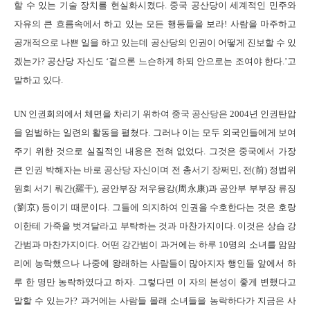
할 수 있는 기술 장치를 현실화시켰다. 중국 공산당이 세계적인 민주와
자유의 큰 흐름속에서 하고 있는 모든 행동들을 보라! 사람을 마주하고
공개적으로 나쁜 일을 하고 있는데 공산당의 인권이 어떻게 진보할 수 있
겠는가? 공산당 자신도 ‘겉으론 느슨하게 하되 안으로는 조여야 한다.’고
말하고 있다.
UN 인권회의에서 체면을 차리기 위하여 중국 공산당은 2004년 인권탄압
을 엄벌하는 일련의 활동을 펼쳤다. 그러나 이는 모두 외국인들에게 보여
주기 위한 것으로 실질적인 내용은 전혀 없었다. 그것은 중국에서 가장
큰 인권 박해자는 바로 공산당 자신이며 전 총서기 장쩌민, 전(前) 정법위
원회 서기 뤄간(羅干), 공안부장 저우융캉(周永康)과 공안부 부부장 류징
(劉京) 등이기 때문이다. 그들에 의지하여 인권을 수호한다는 것은 호랑
이한테 가죽을 벗겨달라고 부탁하는 것과 마찬가지이다. 이것은 상습 강
간범과 마찬가지이다. 어떤 강간범이 과거에는 하루 10명의 소녀를 암암
리에 농락했으나 나중에 왕래하는 사람들이 많아지자 행인들 앞에서 하
루 한 명만 농락하였다고 하자. 그렇다면 이 자의 본성이 좋게 변했다고
말할 수 있는가? 과거에는 사람들 몰래 소녀들을 농락하다가 지금은 사