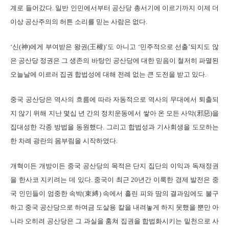
계로 들어갔다. 일반 인민에서부터 공산당 총서기에 이르기까지 이제 더
이상 공산주의의 허튼 소리를 믿는 사람은 없다.
‘신(神)에게 부여받은 왕권(王權)’도 아니고 ‘민주적으로 선출’되지도 않
은 공산당 정권은 그 생존의 바탕인 공산당에 대한 믿음이 철저히 파멸된
오늘날에 이르러 집권 합법성에 대해 전례 없는 큰 도전을 받고 있다.
중국 공산당은 역사의 흐름에 따라 자동적으로 역사의 무대에서 퇴출되
지 않기 위해 지난 몇십 년 간의 정치운동에서 쌓아 온 모든 사악(邪惡)을
집대성한 각종 방법을 동원했다. 그리고 합법성과 기사회생을 도모하는
한 차례 광란의 몸부림을 시작하였다.
개혁이든 개방이든 중국 공산당의 목적은 단지 집단의 이익과 독재정권
을 한사코 지키려는 데 있다. 중국이 최근 20년간 이룩한 경제 발전은 중
국 인민들이 엄중한 속박(束縛) 속에서 흘린 피와 땀의 결과임에도 불구
하고 중국 공산당으로 하여금 도살용 칼을 내려놓게 하지 못했을 뿐만 아
니라 오히려 공산당은 그 과실을 훔쳐 집권을 합법화시키는 밑천으로 사