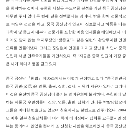
은 국내에서는 계속 인권을 탄압하고 해외에서는 인권을 위장하여 비난
을 회피하는 것이다. 불행한 사실은 부도덕한 본성을 가진 중국 공산당은
아무런 주저 없이 두 번째 길을 선택했다는 것이다. 밖을 향해 전문적으
로 속임수 선전을 하고, 중국 공산당의 인권이 진보했다고 허풍을 떠는
과학계 및 종교계 내부의 전문가를 포함한 어용 인재들을 배양해냈다. 이
치에도 맞지 않는 억지주장인 ‘생존권’과 같은 일련의 황당무계한 인권
오류를 만들어냈다. 그리고 끊임없이 인권을 가지고 장난을 치면서 중국
인민과 서방 민주국가들을 기만하였다. 즉 ‘지금은 중국 인권이 가장 좋
은 시기’라며 허풍을 떨고 있다.
중국 공산당 『헌법』 제35조에서는 이렇게 규정하고 있다. “중국인민공
화국 공민(公民)은 언론, 출판, 집회, 결사, 시위의 자유가 있다.” 그러나
이것은 순전히 중국 공산당이 즐기는 언어유희에 불과하다. 수천만에 달
하는 파룬궁 수련생들이 신앙, 언론, 출판, 집회의 권리를 박탈당했으며
그들은 어떠한 변호권도 없으며 청원마저도 불법으로 간주되었다. 2004
년 이후 일부 청원단체들이 여러 차례 베이징에서 집회를 요구했지만 정
부는 동의하지 않았을 뿐더러 또 신청한 사람을 체포하였다. 중국 공산당