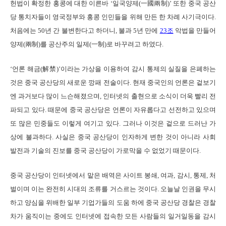
헌법이 확정한 홍콩에 대한 이른바 ‘일국양제(一國兩制)’ 또한 중국 공산
당 통치자들이 영국정부와 홍콩 인민들을 위해 만든 한 차례 사기극이다.
처음에는 50년 간 불변한다고 하더니, 불과 5년 만에
23조
악법을 만들어
양제(兩制)를 공산주의 일제(一制)로 바꾸려고 하였다.
‘언론 해금(解禁)’이라는 가상을 이용하여 감시 통제의 실질을 은폐하는
것은 중국 공산당의 새로운 깡패 전술이다. 현재 중국인의 언론은 겉보기
엔 과거보다 많이 느슨해졌으며, 인터넷의 출현으로 소식이 더욱 빨리 전
파되고 있다. 때문에 중국 공산당은 언론이 자유롭다고 선전하고 있으며
또 많은 민중들도 이렇게 여기고 있다. 그러나 이것은 겉으로 드러난 가
상에 불과하다. 사실은 중국 공산당이 인자하게 변한 것이 아니라 사회
발전과 기술의 진보를 중국 공산당이 가로막을 수 없었기 때문이다.
중국 공산당이 인터넷에서 맡은 배역은 사이트 봉쇄, 여과, 감시, 통제, 처
벌이며 이는 완전히 시대의 조류를 거스르는 것이다. 오늘날 인권을 무시
하고 양심을 위배한 일부 기업가들의 도움 하에 중국 공산당 경찰은 경찰
차가 움직이는 중에도 인터넷에 접속한 모든 사람들의 일거일동을 감시