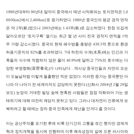
1980년대부터 90년대 말까지 중국에서 매년 사막화되는 토지면적은 1,0
00여km2에서 2,460km2로 증가하였다. 1980년 중국인의 평균 경작 면적
은 약 2무(畝)였으나 2003년에는 1.43무(畝)로 감소하였다. 한창 뜨겁게
달아오르던 ‘토지구획’ 열기는 최근 몇 년 사이 전국 경작지 면적을 1억
무 가량 감소시켰다. 중국의 현재 폐수방출 총량은 439.5억 톤으로 환경
허용기준치의 82%를 초과하였다. 7대 하천의 수계(水系)에는 인간과 가
축들의 식수에 적합하지 않은 물이 40.9%에 달하고 75%의 호수에는 다
양한 부영향화(富營養化)가 나타났다…역사상 중국인들과 자연의 모순
이 오늘날처럼 이렇게 돌출했던 적은 없었다. 이러한 증가는 중국뿐만 아
니라 더 나아가 전 세계마저도 감당하지 못한다.(신화사 2004년 2월 29일
보도) 눈앞의 거대한 빌딩 숲에 현혹된 사람들은 점점 악화되어 가는 생
태위기에 대해 여전히 깨닫지 못하고 있다. 그러나 대자연이 인류에게 보
복하려고 할 때에는 장차 중국 민족에게 재난을 안겨다 줄 것이다.
이는 공산주의를 포기한 후에 비록 단기간의 고통을 겪긴 했지만 경제개
혁과 정치개혁을 동시에 진행하여 이후 쾌속성장의 길에 오른 러시아와