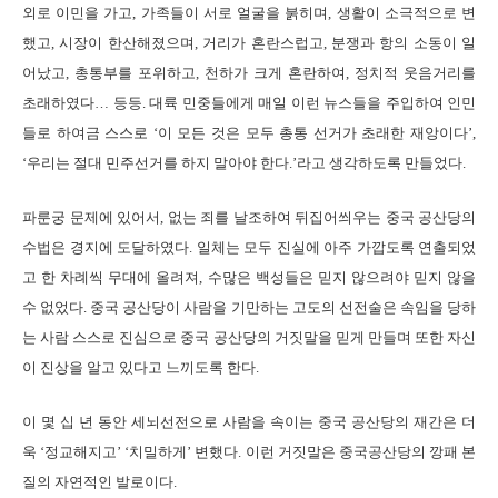
외로 이민을 가고, 가족들이 서로 얼굴을 붉히며, 생활이 소극적으로 변
했고, 시장이 한산해졌으며, 거리가 혼란스럽고, 분쟁과 항의 소동이 일
어났고, 총통부를 포위하고, 천하가 크게 혼란하여, 정치적 웃음거리를
초래하였다… 등등. 대륙 민중들에게 매일 이런 뉴스들을 주입하여 인민
들로 하여금 스스로 ‘이 모든 것은 모두 총통 선거가 초래한 재앙이다’,
‘우리는 절대 민주선거를 하지 말아야 한다.’라고 생각하도록 만들었다.
파룬궁 문제에 있어서, 없는 죄를 날조하여 뒤집어씌우는 중국 공산당의
수법은 경지에 도달하였다. 일체는 모두 진실에 아주 가깝도록 연출되었
고 한 차례씩 무대에 올려져, 수많은 백성들은 믿지 않으려야 믿지 않을
수 없었다. 중국 공산당이 사람을 기만하는 고도의 선전술은 속임을 당하
는 사람 스스로 진심으로 중국 공산당의 거짓말을 믿게 만들며 또한 자신
이 진상을 알고 있다고 느끼도록 한다.
이 몇 십 년 동안 세뇌선전으로 사람을 속이는 중국 공산당의 재간은 더
욱 ‘정교해지고’ ‘치밀하게’ 변했다. 이런 거짓말은 중국공산당의 깡패 본
질의 자연적인 발로이다.