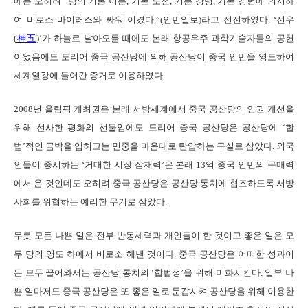
에는 오히려 “당의 기본 이론, 기본 노선, 기본 강령, 기본 경험에 의지하
여 비로소 바이러스와 싸워 이겼다.”(인민일보)라고 선전하였다. ‘선우
(
神五
)’가 하늘로 날아오를 때에도 본래 항공우주 과학기술자들의 공헌
이었음에도 도리어 중국 공산당에 의해 공산당이 중국 인민을 영도하여
세계열강에 들어간 증거로 이용하였다.
2008년 올림픽 개최권은 본래 서방세계에서 중국 공산당의 인권 개선을
위해 선사한 평화의 선물임에도 도리어 중국 공산당은 공산당에 ‘합
법’적인 금박을 입히고는 민중을 마음대로 탄압하는 구실로 삼았다. 외국
인들이 중시하는 ‘거대한 시장 잠재력’은 본래 13억 중국 인민의 구매력
에서 온 것인데도 오히려 중국 공산당은 공산당 통치에 협조하도록 서방
사회를 위협하는 예리한 무기로 삼았다.
무릇 모든 나쁜 일은 전부 반동세력과 개인들이 한 것이고 좋은 일은 모
두 당의 영도 하에서 비로소 해낸 것이다. 중국 공산당은 어떠한 성과이
든 모두 끌어와서는 공산당 통치의 ‘합법성’을 위해 미화시킨다. 일부 나
쁜 일마저도 중국 공산당은 또 좋은 일로 둔갑시켜 공산당을 위해 이용한