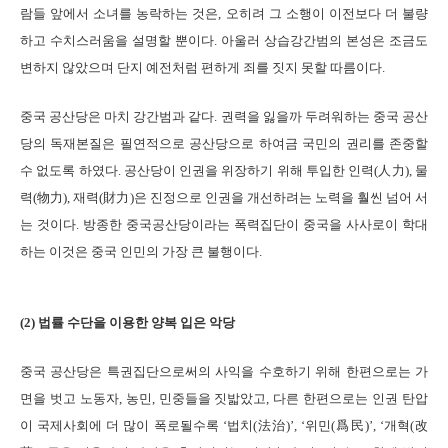
람들 앞에서 소녀를 농락하는 것은, 오히려 그 소행이 이전보다 더 불량
하고 수치스러움을 설명할 뿐이다. 아울러 상습강간범의 본성은 조금도
변하지 않았으며 단지 예전처럼 편하게 죄를 짓지 못할 따름이다.
중국 공산당은 마치 강간범과 같다. 권력을 잃을까 두려워하는 중국 공산
당의 독재본질은 필연적으로 공산당으로 하여금 국민의 권리를 존중할
수 없도록 하였다. 공산당이 인권을 위장하기 위해 투입한 인력(人力), 물
력(物力), 재력(財力)은 진정으로 인권을 개선하려는 노력을 훨씬 넘어 서
는 것이다. 방종한 중국공산당이라는 폭력집단이 중국을 사사로이 학대
하는 이것은 중국 인민의 가장 큰 불행이다.
(2) 법률 수단을 이용한 양복 입은 악당
중국 공산당은 특권집단으로써의 사익을 수호하기 위해 한편으로는 가
면을 벗고 노동자, 농민, 민중들을 짓밟았고, 다른 한편으로는 인권 탄압
이 국제사회에 더 많이 폭로될수록 ‘법치(法治)’, ‘위민(爲民)’, ‘개혁(改