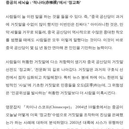
중공의 세뇌술 : ‘적나라(赤裸裸)’에서 ‘정교화’
사람들이 늘 이런 말을 하는 것을 들을 수 있다. 즉, “중국 공산당이 과거
에 거짓말을 수없이 많이 했지만 이번만은 진짜다.” 아이러니한 것은, 만
약 세월을 거꾸로 되돌려, 중국 공산당이 역사적으로 수많은 중대한 착오
를 범했을 때에도 사람들은 모두 이렇게 말했다는 것이다. 이것이 바로
중국 공산당이 몇 십 년 동안 연마해 온 인민을 기만하는 능력이다.
사람들이 허황한 거짓말에 다소 저항력이 생기자 중국 공산당의 거짓말
선전도 ‘정교화’, ‘전문화’의 길로 나아갔다. 거짓말은 과거의 구호식 선
전에서 점차 심화되고 치밀해졌다. 특히 뉴스 봉쇄 하에 어느 한편의 일
방적인 ‘사실’에 기초한 거짓말로 민중들을 오도(誤導)하는데, 그 위험성
은 ‘인공위성을 발사하는’ 허황한 거짓말보다 더 사람을 미혹시킨다.
영문잡지 『차이나 스코프(Chinascope)』 2004년 10월호에서는 중공이
오늘날 어떻게 더욱 ‘정교한’수법으로 거짓말을 조작하여 진상을 은폐했
는가 하는 사례에 대하여 분석하였다. 2003년 대륙에 사스가 유행하던