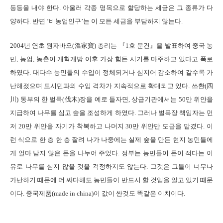
등등을 내야 한다. 아울러 각종 명목으로 할당하는 세금은 그 종류가 다
양하다. 반면 ‘비농업인구’는 이 모든 세금을 부담하지 않는다.
2004년 연초 원자바오(溫家寶) 총리는 『1호 문건』을 발표하여 중국 농
민, 농업, 농촌이 개혁개방 이후 가장 힘든 시기를 마주하고 있다고 폭로
하였다. 대다수 농민들의 수입이 정체되거나 심지어 감소하여 갈수록 가
난해졌으며 도시민과의 수입 격차가 지속적으로 확대되고 있다. 쓰촨(四
川) 동부의 한 벌목(伐木)장을 예로 들자면, 상급기관에서는 50만 위안을
지급하여 나무를 심고 숲을 조성하게 하였다. 그러나 벌목장 책임자는 먼
저 20만 위안을 자기가 착복하고 나머지 30만 위안만 도급을 맡겼다. 이
런 식으로 한 층 한 층 잘려 나가 나중에는 실제 숲을 만든 현지 농민들에
게 얼마 남지 않은 돈을 나누어 주었다. 정부는 농민들이 돈이 적다는 이
유로 나무를 심지 않을 것을 걱정하지도 않는다. 그것은 그들이 너무나
가난하기 때문에 더 싸다해도 농민들이 반드시 할 것임을 알고 있기 때문
이다. 중국제품(made in china)이 값이 싼것도 똑같은 이치이다.