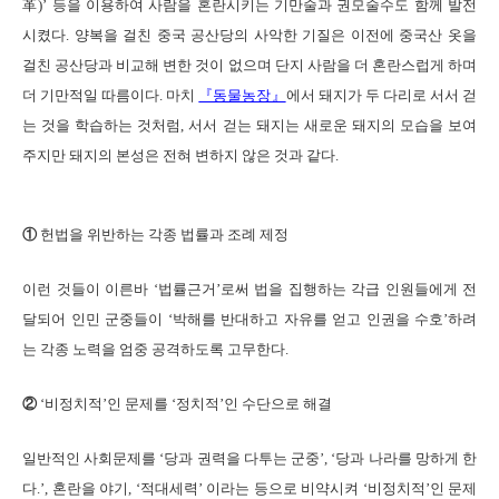
革)’ 등을 이용하여 사람을 혼란시키는 기만술과 권모술수도 함께 발전
시켰다. 양복을 걸친 중국 공산당의 사악한 기질은 이전에 중국산 옷을
걸친 공산당과 비교해 변한 것이 없으며 단지 사람을 더 혼란스럽게 하며
더 기만적일 따름이다. 마치
『동물농장』
에서 돼지가 두 다리로 서서 걷
는 것을 학습하는 것처럼, 서서 걷는 돼지는 새로운 돼지의 모습을 보여
주지만 돼지의 본성은 전혀 변하지 않은 것과 같다.
①
헌법을 위반하는 각종 법률과 조례 제정
이런 것들이 이른바 ‘법률근거’로써 법을 집행하는 각급 인원들에게 전
달되어 인민 군중들이 ‘박해를 반대하고 자유를 얻고 인권을 수호’하려
는 각종 노력을 엄중 공격하도록 고무한다.
②
‘비정치적’인 문제를 ‘정치적’인 수단으로 해결
일반적인 사회문제를 ‘당과 권력을 다투는 군중’, ‘당과 나라를 망하게 한
다.’, 혼란을 야기, ‘적대세력’ 이라는 등으로 비약시켜 ‘비정치적’인 문제