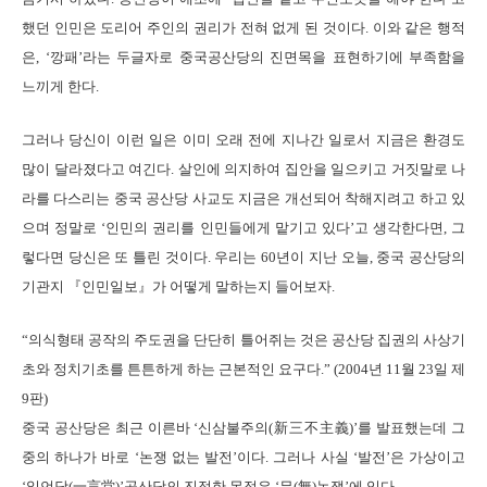
했던 인민은 도리어 주인의 권리가 전혀 없게 된 것이다. 이와 같은 행적
은, ‘깡패’라는 두글자로 중국공산당의 진면목을 표현하기에 부족함을
느끼게 한다.
그러나 당신이 이런 일은 이미 오래 전에 지나간 일로서 지금은 환경도
많이 달라졌다고 여긴다. 살인에 의지하여 집안을 일으키고 거짓말로 나
라를 다스리는 중국 공산당 사교도 지금은 개선되어 착해지려고 하고 있
으며 정말로 ‘인민의 권리를 인민들에게 맡기고 있다’고 생각한다면, 그
렇다면 당신은 또 틀린 것이다. 우리는 60년이 지난 오늘, 중국 공산당의
기관지 『인민일보』가 어떻게 말하는지 들어보자.
“의식형태 공작의 주도권을 단단히 틀어쥐는 것은 공산당 집권의 사상기
초와 정치기초를 튼튼하게 하는 근본적인 요구다.” (2004년 11월 23일 제
9판)
중국 공산당은 최근 이른바 ‘신삼불주의(新三不主義)’를 발표했는데 그
중의 하나가 바로 ‘논쟁 없는 발전’이다. 그러나 사실 ‘발전’은 가상이고
‘일언당(一言堂)’공산당의 진정한 목적은 ‘무(無)논쟁’에 있다.