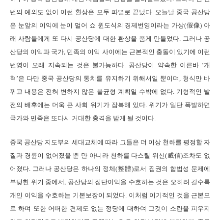
번의 예외도 없이 이런 환상은 모두 파멸로 끝났다. 오늘날 중국 공산당
은 눈앞의 이익에 눈이 멀어 쇼 윈도식의 경제번영이라는 가상(假像) 아
래 사람들에게 또 다시 공산당에 대한 환상을 품게 만들었다. 그러나 공
산당의 이익과 국가, 민족의 이익 사이에는 근본적인 충돌이 있기에 이런
번영이 오래 지속되는 것은 불가능하다. 공산당이 약속한 이른바 ‘개
혁’은 다만 중국 공산당의 통치를 유지하기 위해서일 뿐이며, 형식만 바
뀌고 내용은 전혀 변하지 않은 불균형 계획일 수밖에 없다. 기형적인 발
전의 배후에는 더욱 큰 사회 위기가 잠복해 있다. 위기가 일단 폭발하면
국가와 민족은 또다시 거대한 충격을 받게 될 것이다.
중국 공산당 지도부의 세대교체에 따라 그들은 더 이상 천하를 평정할 자
질과 경륜이 없어졌을 뿐 만 아니라 천하를 다스릴 위신(威信)조차도 없
어졌다. 그러나 공산당은 하나의 정체(整體)로서 집권의 합법성 문제에
부딪힌 위기 중에서, 공산당의 집단이익을 수호하는 것은 오히려 갈수록
개인 이익을 수호하는 기본보장이 되었다. 이처럼 이기적인 것을 근본으
로 하며 또한 어떠한 견제도 없는 정당에 대하여 그것이 소란을 피우지