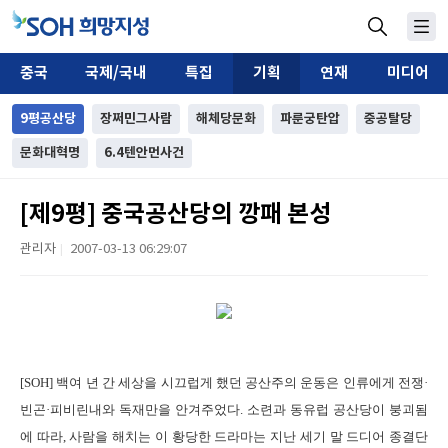
중국
국제/국내
특집
기획
연재
미디어
9평공산당
장쩌민그사람
해체당문화
파룬궁탄압
중공탈당
문화대혁명
6.4텐안먼사건
[제9평] 중국공산당의 깡패 본성
관리자
2007-03-13 06:29:07
|
[SOH] 백여 년 간 세상을 시끄럽게 했던 공산주의 운동은 인류에게 전쟁·
빈곤·피비린내와 독재만을 안겨주었다. 소련과 동유럽 공산당이 붕괴됨
에 따라, 사람을 해치는 이 황당한 드라마는 지난 세기 말 드디어 종결단