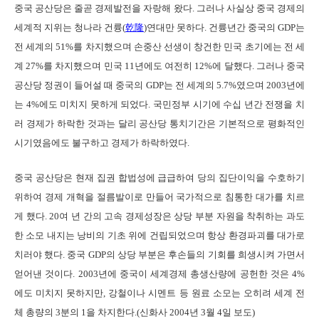
중국 공산당은 줄곧 경제발전을 자랑해 왔다. 그러나 사실상 중국 경제의
세계적 지위는 청나라 건륭(
乾隆
)연대만 못하다. 건륭년간 중국의 GDP는
전 세계의 51%를 차지했으며 손중산 선생이 창건한 민국 초기에는 전 세
계 27%를 차지했으며 민국 11년에도 여전히 12%에 달했다. 그러나 중국
공산당 정권이 들어설 때 중국의 GDP는 전 세계의 5.7%였으며 2003년에
는 4%에도 미치지 못하게 되었다. 국민정부 시기에 수십 년간 전쟁을 치
러 경제가 하락한 것과는 달리 공산당 통치기간은 기본적으로 평화적인
시기였음에도 불구하고 경제가 하락하였다.
중국 공산당은 현재 집권 합법성에 급급하여 당의 집단이익을 수호하기
위하여 경제 개혁을 절름발이로 만들어 국가적으로 침통한 대가를 치르
게 했다. 20여 년 간의 고속 경제성장은 상당 부분 자원을 착취하는 과도
한 소모 내지는 낭비의 기초 위에 건립되었으며 항상 환경파괴를 대가로
치러야 했다. 중국 GDP의 상당 부분은 후손들의 기회를 희생시켜 가면서
얻어낸 것이다. 2003년에 중국이 세계경제 총생산량에 공헌한 것은 4%
에도 미치지 못하지만, 강철이나 시멘트 등 원료 소모는 오히려 세계 전
체 총량의 3분의 1을 차지한다.(신화사 2004년 3월 4일 보도)