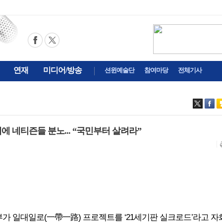
연재
미디어/방송
션윈예술단
참여마당
전체기사
에 네티즌들 분노... “국민부터 살려라”
정부가
일대일로(一帶一路) 프로젝트를
‘21세기판 실크로드’라고 자