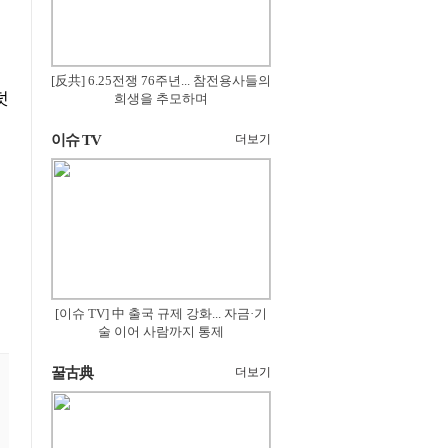
[反共] 6.25전쟁 76주년... 참전용사들의
덧
희생을 추모하며
이슈 TV
더보기
[이슈 TV] 中 출국 규제 강화... 자금·기
술 이어 사람까지 통제
꿀古典
더보기