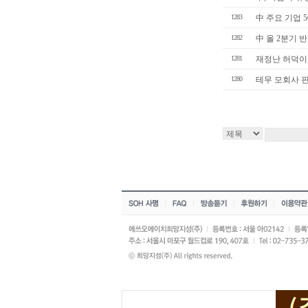
1283
中 주요 기업 5
1282
中 올 2분기 반
1281
재정난 허덕이는
1280
테무 모회사 핀