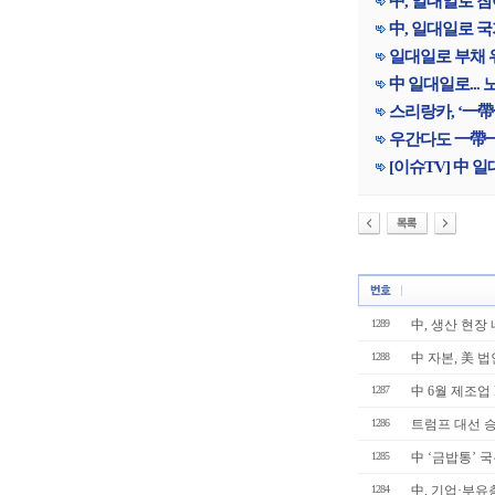
中, 일대일로 참
中, 일대일로 
일대일로 부채 
中 일대일로...
스리랑카, ‘一帶
우간다도 一帶一路
[이슈TV] 中 
1289
中, 생산 현장 
1288
中 자본, 美 
1287
中 6월 제조업 
1286
트럼프 대선 
1285
中 ‘금밥통’ 국
1284
中, 기업·부유