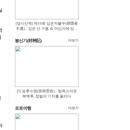
실
[당시산책] 제10회 심은자불우(尋隱者
不遇)... 깊은 산 구름 속 어딘가에 있겠
외
지
률
봉신기(封神記)
더보기
[5] 숭후수명(崇侯受命)... 탐욕스러운
북백후, 정벌의 기치를 올리다
로
포토여행
더보기
하