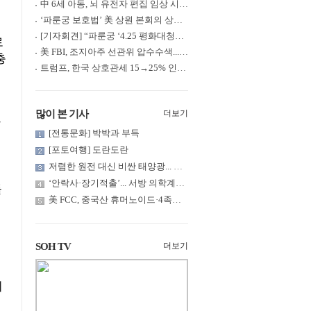
中 6세 아동, 뇌 유전자 편집 임상 시험 중 사망... 의료진 1년간 ....
‘파룬궁 보호법’ 美 상원 본회의 상정... 최종 입법 ‘초읽기’
[기자회견] “파룬궁 ‘4.25 평화대청원’ 기념 & 중공의 션윈 공연 .....
로
美 FBI, 조지아주 선관위 압수수색... 트럼프 “부정선거 증거 확보....
충
트럼프, 한국 상호관세 15→25% 인상... “韓 국회 무력합의 미비준”....
많이 본 기사
더보기
[전통문화] 박박과 부득
[포토여행] 도란도란
저렴한 원전 대신 비싼 태양광... 요금 부담은 누가?
‘안락사·장기적출’... 서방 의학계까지 침투한 ‘공리주의적 생명윤....
들
美 FCC, 중국산 휴머노이드·4족보행 로봇·전력 인버터 신규 수입 .....
SOH TV
더보기
이