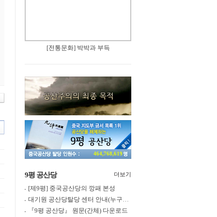
[전통문화] 박박과 부득
464,768,619
9평 공산당
더보기
[제9평] 중국공산당의 깡패 본성
대기원 공산당탈당 센터 안내(누구나 쉽게 退黨, 退團, 退隊 가능)
『9평 공산당』 원문(간체) 다운로드