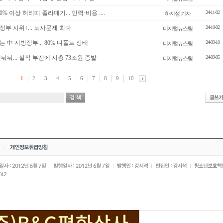
0% 이상 허리띠 졸라매기... 인력·비용 ....
24-11-02
하지성 기자
정부 시위↑... 노사문제 최다
24-10-02
디지털뉴스팀
 中 지방정부... 80% 디폴트 상태
24-09-10
디지털뉴스팀
둬둬... 실적 부진에 시총 73조원 증발
24-09-05
디지털뉴스팀
1
2
3
4
5
6
7
8
9
10