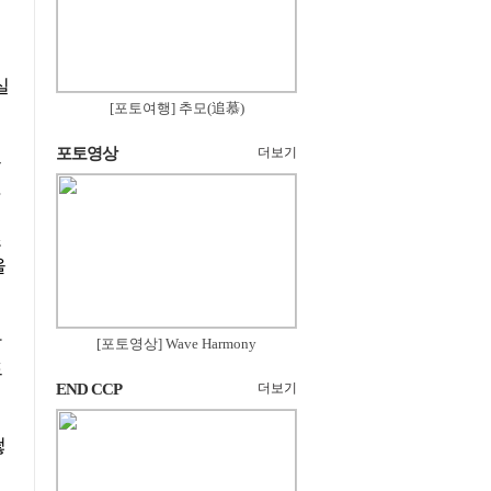
실
[포토여행] 추모(追慕)
포토영상
더보기
을
.
조
을
각
[포토영상] Wave Harmony
드
END CCP
더보기
떻