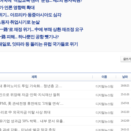
여국에 ‘직업교육 센터’ 운영... 제2의 공자학원?
국가 언론 영향력 확대
위기... 아프리카·동중아시아도 심각
 노동자 취업사기로 눈살
一路’로 재정 위기... 中에 부채 상환 재조정 요구
 피해... 하나뿐인 공항 뺏기나?
일대일로, 잇따라 등 돌리는 유럽 국가들로 위기
내 휴머노이드 투입 가속화... 청년층 고....
26-06-25
디지털뉴스팀
법인으로 위장해 자금·인력·지식재산 절취
25-11-26
디지털뉴스팀
PMI, 美 관세전쟁 휴전에도 '3개월 연속'....
25-07-01
디지털뉴스팀
승리로 中 외국자금 이탈 사상 최대
24-12-20
디지털뉴스팀
유기업 성과급 50% 싹뚝... 내부 문서 유출..
24-12-09
디지털뉴스팀
층 과세 강화... 미납세·벌금 적극 추징
24-11-11
디지털뉴스팀