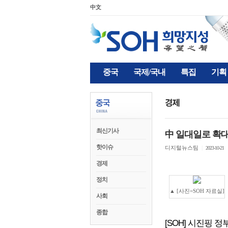
中文
중국
국제/국내
특집
기획
최신기사
中 일대일로 확대
핫이슈
디지털뉴스팀
|
2023-10-21
경제
정치
▲ [사진=SOH 자료실]
사회
종합
[SOH] 시진핑 