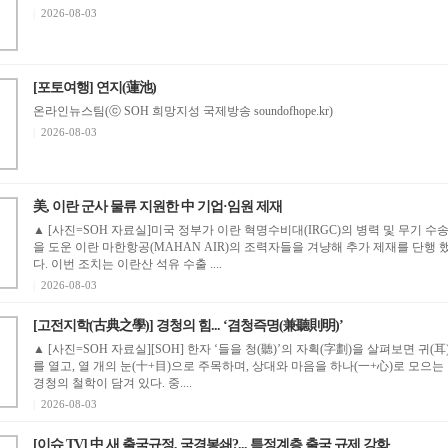
|
2026-08-03
[포토여행] 연지(蓮池)
온라인뉴스팀(ⓒ SOH 희망지성 국제방송 soundofhope.kr)
|
2026-08-03
美, 이란 군사 물류 지원한 中 기업·임원 제재
▲ [사진=SOH 자료실]미국 정부가 이란 혁명수비대(IRGC)의 병력 및 무기 수
을 도운 이란 마한항공(MAHAN AIR)의 조력자들을 겨냥해 추가 제재를 단행 
다. 이번 조치는 이란산 석유 수출 ....
|
2026-08-03
[고전지학(古典之學)] 경청의 힘... ‘겸청즉명(兼聽則明)’
▲ [사진=SOH 자료실][SOH] 한자 ‘들을 청(聽)’의 자획(字劃)을 살펴보면 귀(耳
를 열고, 열 개의 눈(十+目)으로 주목하며, 상대와 마음을 하나(一+心)로 모으는
경청의 철학이 담겨 있다. 중....
|
2026-08-03
[이슈 TV] 中 새 출국규정, 국경봉쇄?... 특정계층 출국 규제 강화