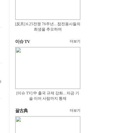
[反共] 6.25전쟁 76주년... 참전용사들의
희생을 추모하며
이슈 TV
더보기
크
[이슈 TV] 中 출국 규제 강화... 자금·기
술 이어 사람까지 통제
꿀古典
더보기
리