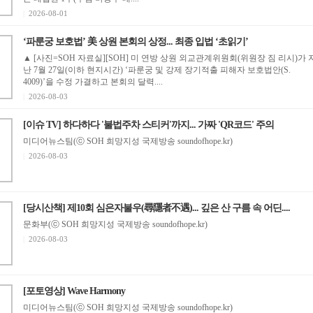
|
2026-08-01
‘파룬궁 보호법’ 美 상원 본회의 상정... 최종 입법 ‘초읽기’
▲ [사진=SOH 자료실][SOH] 미 연방 상원 외교관계위원회(위원장 짐 리시)가 
난 7월 27일(이하 현지시간) ‘파룬궁 및 강제 장기적출 피해자 보호법안(S.
4009)’을 수정 가결하고 본회의 달력....
|
2026-08-03
[이슈 TV] 하다하다 '불법주차 스티커'까지... 가짜 'QR코드' 주의
미디어뉴스팀(ⓒ SOH 희망지성 국제방송 soundofhope.kr)
|
2026-08-03
[당시산책] 제10회 심은자불우(尋隱者不遇)... 깊은 산 구름 속 어딘....
문화부(ⓒ SOH 희망지성 국제방송 soundofhope.kr)
|
2026-08-03
[포토영상] Wave Harmony
미디어뉴스팀(ⓒ SOH 희망지성 국제방송 soundofhope.kr)