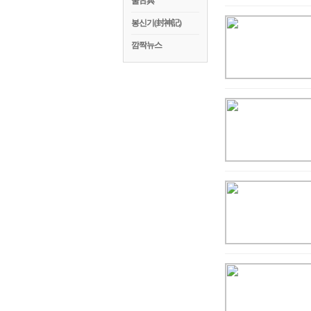
꿀古典
봉신기(封神記)
깜짝뉴스