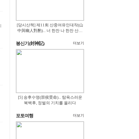
[당시산책] 제11회 산중여유인대작(山
지
中與幽人對酌)... 너 한잔 나 한잔 산의
꽃은 절로 피고
봉신기(封神記)
더보기
[5] 숭후수명(崇侯受命)... 탐욕스러운
북백후, 정벌의 기치를 올리다
포토여행
더보기