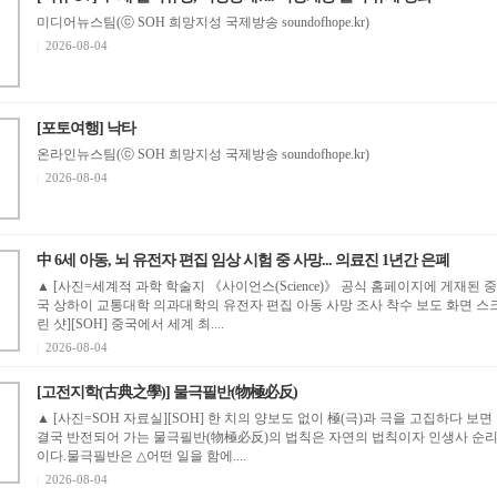
미디어뉴스팀(ⓒ SOH 희망지성 국제방송 soundofhope.kr)
|
2026-08-04
[포토여행] 낙타
온라인뉴스팀(ⓒ SOH 희망지성 국제방송 soundofhope.kr)
|
2026-08-04
中 6세 아동, 뇌 유전자 편집 임상 시험 중 사망... 의료진 1년간 은폐
▲ [사진=세계적 과학 학술지 《사이언스(Science)》 공식 홈페이지에 게재된 중
국 상하이 교통대학 의과대학의 유전자 편집 아동 사망 조사 착수 보도 화면 스
린 샷][SOH] 중국에서 세계 최....
|
2026-08-04
[고전지학(古典之學)] 물극필반(物極必反)
▲ [사진=SOH 자료실][SOH] 한 치의 양보도 없이 極(극)과 극을 고집하다 보면
결국 반전되어 가는 물극필반(物極必反)의 법칙은 자연의 법칙이자 인생사 순
이다.물극필반은 △어떤 일을 함에....
|
2026-08-04