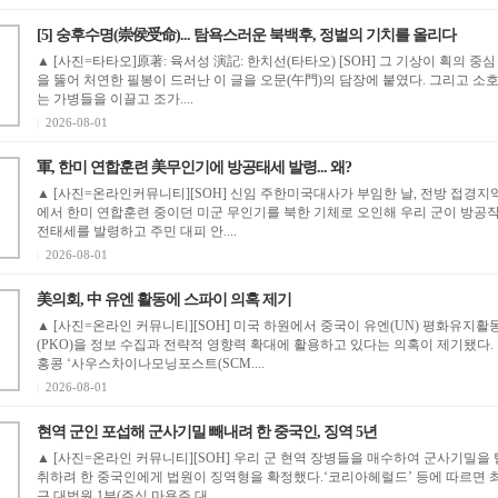
[5] 숭후수명(崇侯受命)... 탐욕스러운 북백후, 정벌의 기치를 올리다
▲ [사진=타타오]原著: 육서성 演記: 한치선(타타오) [SOH] 그 기상이 획의 중심
을 뚫어 처연한 필봉이 드러난 이 글을 오문(午門)의 담장에 붙였다. 그리고 소
는 가병들을 이끌고 조가....
|
2026-08-01
軍, 한미 연합훈련 美무인기에 방공태세 발령... 왜?
▲ [사진=온라인커뮤니티][SOH] 신임 주한미국대사가 부임한 날, 전방 접경지
에서 한미 연합훈련 중이던 미군 무인기를 북한 기체로 오인해 우리 군이 방공
전태세를 발령하고 주민 대피 안....
|
2026-08-01
美의회, 中 유엔 활동에 스파이 의혹 제기
▲ [사진=온라인 커뮤니티][SOH] 미국 하원에서 중국이 유엔(UN) 평화유지활
(PKO)을 정보 수집과 전략적 영향력 확대에 활용하고 있다는 의혹이 제기됐다.
홍콩 ‘사우스차이나모닝포스트(SCM....
|
2026-08-01
현역 군인 포섭해 군사기밀 빼내려 한 중국인, 징역 5년
▲ [사진=온라인 커뮤니티][SOH] 우리 군 현역 장병들을 매수하여 군사기밀을 
취하려 한 중국인에게 법원이 징역형을 확정했다.‘코리아헤럴드’ 등에 따르면 
근 대법원 1부(주심 마용주 대....