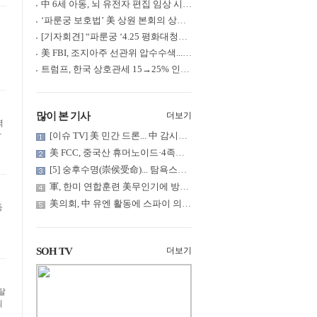
中 6세 아동, 뇌 유전자 편집 임상 시험 중 사망... 의료진 1년간 ....
‘파룬궁 보호법’ 美 상원 본회의 상정... 최종 입법 ‘초읽기’
[기자회견] “파룬궁 ‘4.25 평화대청원’ 기념 & 중공의 션윈 공연 .....
호
美 FBI, 조지아주 선관위 압수수색... 트럼프 “부정선거 증거 확보....
트럼프, 한국 상호관세 15→25% 인상... “韓 국회 무력합의 미비준”....
많이 본 기사
더보기
역
작
[이슈 TV] 美 민간 드론... 中 감시망 뚫고 군함 근접 촬영
美 FCC, 중국산 휴머노이드·4족보행 로봇·전력 인버터 신규 수입 .....
[5] 숭후수명(崇侯受命)... 탐욕스러운 북백후, 정벌의 기치를 올.....
軍, 한미 연합훈련 美무인기에 방공태세 발령... 왜?
美의회, 中 유엔 활동에 스파이 의혹 제기
동
SOH TV
더보기
탈
최