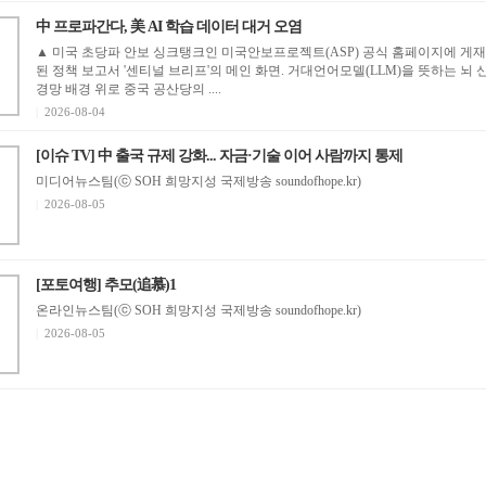
中 프로파간다, 美 AI 학습 데이터 대거 오염
▲ 미국 초당파 안보 싱크탱크인 미국안보프로젝트(ASP) 공식 홈페이지에 게재
된 정책 보고서 '센티널 브리프'의 메인 화면. 거대언어모델(LLM)을 뜻하는 뇌 
경망 배경 위로 중국 공산당의 ....
|
2026-08-04
[이슈 TV] 中 출국 규제 강화... 자금·기술 이어 사람까지 통제
미디어뉴스팀(ⓒ SOH 희망지성 국제방송 soundofhope.kr)
|
2026-08-05
[포토여행] 추모(追慕)1
온라인뉴스팀(ⓒ SOH 희망지성 국제방송 soundofhope.kr)
|
2026-08-05