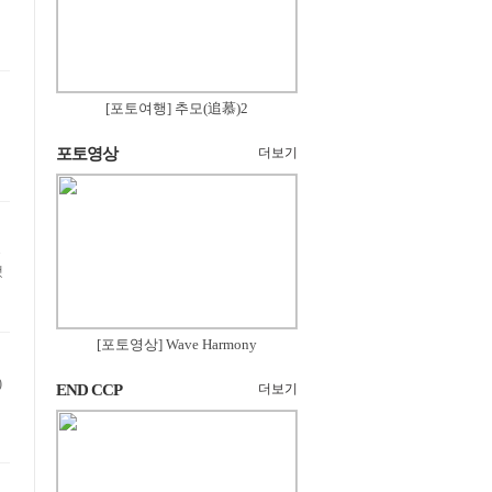
[포토여행] 추모(追慕)2
포토영상
더보기
송
했
[포토영상] Wave Harmony
)
END CCP
더보기