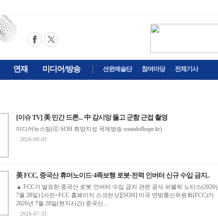
연재
미디어/방송
션윈예술단
참여마당
전체기사
[이슈 TV] 美 민간 드론... 中 감시망 뚫고 군함 근접 촬영
미디어뉴스팀(ⓒ SOH 희망지성 국제방송 soundofhope.kr)
|
2026-08-01
美 FCC, 중국산 휴머노이드·4족보행 로봇·전력 인버터 신규 수입 금지..
▲ FCC가 발표한 중국산 로봇·인버터 수입 금지 관련 공식 퍼블릭 노티스(2026
7월 28일) [사진=FCC 홈페이지 스크린샷][SOH] 미국 연방통신위원회(FCC)가
2026년 7월 28일(현지시간) 중국산....
|
2026-07-31