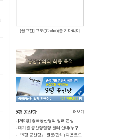
신
[꿀고전] 고도((Godot))를 기다리며
464,799,675
9평 공산당
더보기
[제9평] 중국공산당의 깡패 본성
대기원 공산당탈당 센터 안내(누구나 쉽게 退黨, 退團, 退隊 가능)
『9평 공산당』 원문(간체) 다운로드