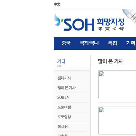
中文
중국
국제/국내
특집
기획
전체기사
많이 본 기사
SOH TV
포토여행
포토영상
잠시 休