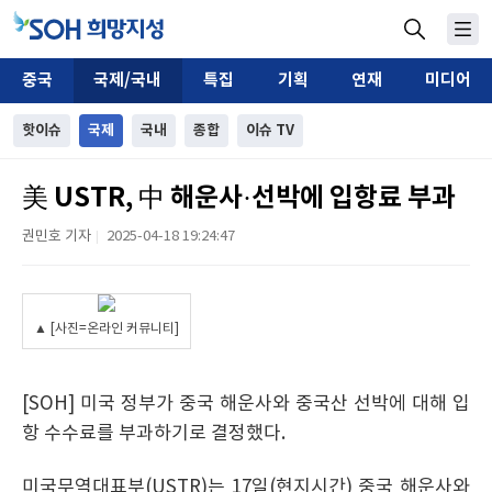
중국
국제/국내
특집
기획
연재
미디어
핫이슈
국제
국내
종합
이슈 TV
美 USTR, 中 해운사·선박에 입항료 부과
권민호 기자
2025-04-18 19:24:47
|
▲ [사진=온라인 커뮤니티]
[SOH] 미국 정부가 중국 해운사와 중국산 선박에 대해 입
항 수수료를 부과하기로 결정했다.
미국무역대표부(USTR)는 17일(현지시간) 중국 해운사와