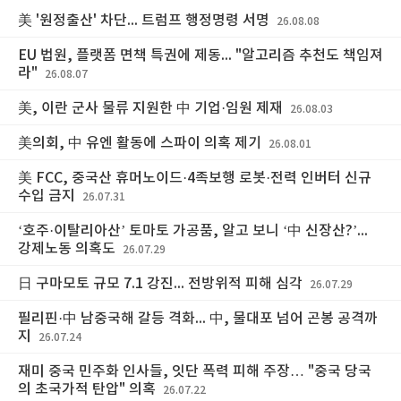
美 '원정출산' 차단... 트럼프 행정명령 서명
26.08.08
EU 법원, 플랫폼 면책 특권에 제동... "알고리즘 추천도 책임져
라"
26.08.07
美, 이란 군사 물류 지원한 中 기업·임원 제재
26.08.03
美의회, 中 유엔 활동에 스파이 의혹 제기
26.08.01
美 FCC, 중국산 휴머노이드·4족보행 로봇·전력 인버터 신규
수입 금지
26.07.31
‘호주·이탈리아산’ 토마토 가공품, 알고 보니 ‘中 신장산?’...
강제노동 의혹도
26.07.29
日 구마모토 규모 7.1 강진... 전방위적 피해 심각
26.07.29
필리핀·中 남중국해 갈등 격화... 中, 물대포 넘어 곤봉 공격까
지
26.07.24
재미 중국 민주화 인사들, 잇단 폭력 피해 주장… "중국 당국
의 초국가적 탄압" 의혹
26.07.22