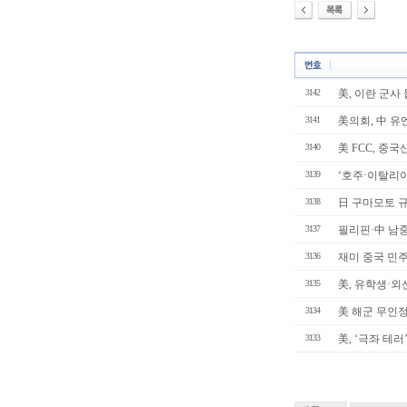
3142
美, 이란 군사
3141
美의회, 中 유
3140
美 FCC, 중국
3139
‘호주·이탈리아산
3138
日 구마모토 규모
3137
필리핀·中 남중국
3136
재미 중국 민주화
3135
美, 유학생·외신
3134
美 해군 무인정찰
3133
美, ‘극좌 테러