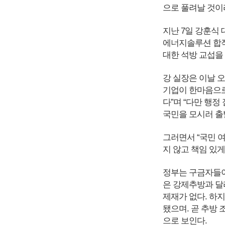
으로 풀려날 것이
지난 7일 강훈식
에너지솔루션 합작
대한 석방 교섭을
강 실장은 이날 오
기업이 한마음으로
다”며 “다만 행정
국민을 모시러 출
그러면서 “국민 
지 않고 책임 있
정부는 구금자들이
은 강제추방과 달
제재가 없다. 하지
됐으며. 곧 추방 
으로 보인다.