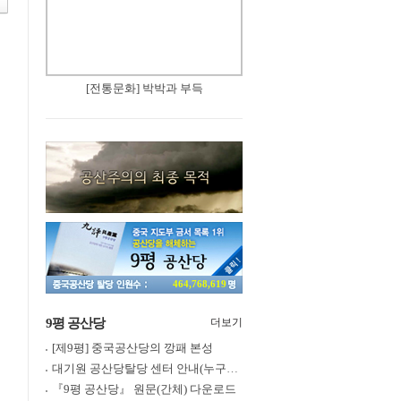
[전통문화] 박박과 부득
464,768,619
9평 공산당
더보기
[제9평] 중국공산당의 깡패 본성
대기원 공산당탈당 센터 안내(누구나 쉽게 退黨, 退團, 退隊 가능)
『9평 공산당』 원문(간체) 다운로드