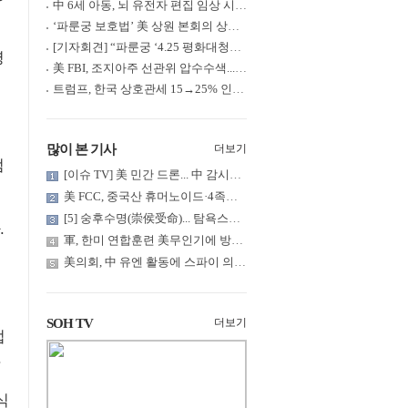
中 6세 아동, 뇌 유전자 편집 임상 시험 중 사망... 의료진 1년간 ....
‘파룬궁 보호법’ 美 상원 본회의 상정... 최종 입법 ‘초읽기’
[기자회견] “파룬궁 ‘4.25 평화대청원’ 기념 & 중공의 션윈 공연 .....
영
美 FBI, 조지아주 선관위 압수수색... 트럼프 “부정선거 증거 확보....
트럼프, 한국 상호관세 15→25% 인상... “韓 국회 무력합의 미비준”....
많이 본 기사
더보기
범
[이슈 TV] 美 민간 드론... 中 감시망 뚫고 군함 근접 촬영
美 FCC, 중국산 휴머노이드·4족보행 로봇·전력 인버터 신규 수입 .....
[5] 숭후수명(崇侯受命)... 탐욕스러운 북백후, 정벌의 기치를 올.....
.
軍, 한미 연합훈련 美무인기에 방공태세 발령... 왜?
美의회, 中 유엔 활동에 스파이 의혹 제기
SOH TV
더보기
법
.
식