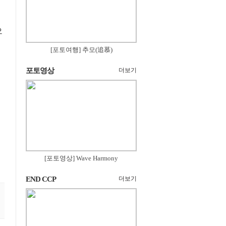
으
[포토여행] 추모(追慕)
포토영상
더보기
[포토영상] Wave Harmony
END CCP
더보기