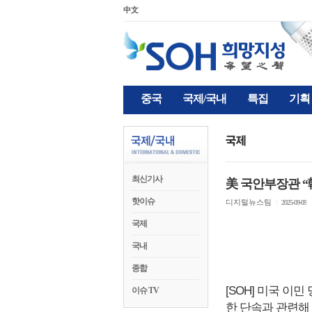
中文
중국
국제/국내
특집
기획
최신기사
美 국안부장관 “
핫이슈
디지털뉴스팀
|
2025-09-09
국제
국내
종합
[SOH] 미국 이
이슈 TV
한 단속과 관련해