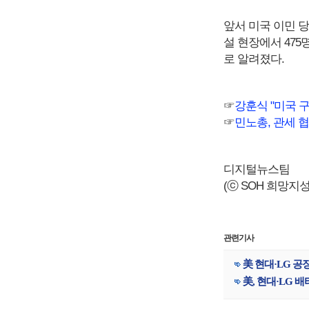
앞서 미국 이민 
설 현장에서 475
로 알려졌다.
☞
강훈식 "미국 
☞
민노총, 관세 
디지털뉴스팀
(ⓒ SOH 희망지성 국
관련기사
美 현대·LG 공
美, 현대·LG 배