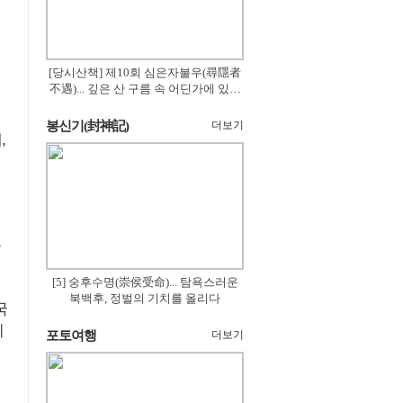
[당시산책] 제10회 심은자불우(尋隱者
不遇)... 깊은 산 구름 속 어딘가에 있겠
지
봉신기(封神記)
더보기
,
놓
[5] 숭후수명(崇侯受命)... 탐욕스러운
북백후, 정벌의 기치를 올리다
국
시
포토여행
더보기