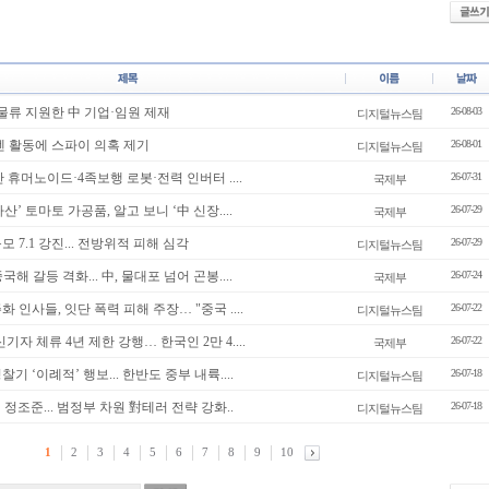
 물류 지원한 中 기업·임원 제재
26-08-03
디지털뉴스팀
엔 활동에 스파이 의혹 제기
26-08-01
디지털뉴스팀
산 휴머노이드·4족보행 로봇·전력 인버터 ....
26-07-31
국제부
’ 토마토 가공품, 알고 보니 ‘中 신장....
26-07-29
국제부
 7.1 강진... 전방위적 피해 심각
26-07-29
디지털뉴스팀
해 갈등 격화... 中, 물대포 넘어 곤봉....
26-07-24
국제부
 인사들, 잇단 폭력 피해 주장… "중국 ....
26-07-22
디지털뉴스팀
기자 체류 4년 제한 강행… 한국인 2만 4....
26-07-22
국제부
기 ‘이례적’ 행보... 한반도 중부 내륙....
26-07-18
디지털뉴스팀
’ 정조준... 범정부 차원 對테러 전략 강화..
26-07-18
디지털뉴스팀
1
2
3
4
5
6
7
8
9
10