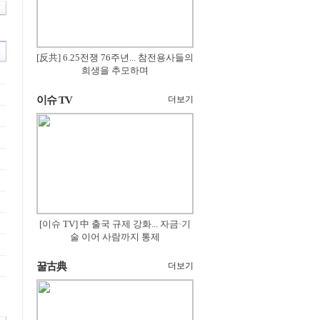
[反共] 6.25전쟁 76주년... 참전용사들의
희생을 추모하며
이슈 TV
더보기
[이슈 TV] 中 출국 규제 강화... 자금·기
술 이어 사람까지 통제
꿀古典
더보기