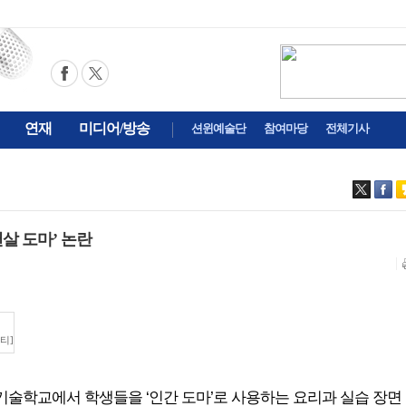
연재
미디어/방송
션윈예술단
참여마당
전체기사
맨살 도마’ 논란
티]
한 기술학교에서 학생들을 ‘인간 도마’로 사용하는 요리과 실습 장면