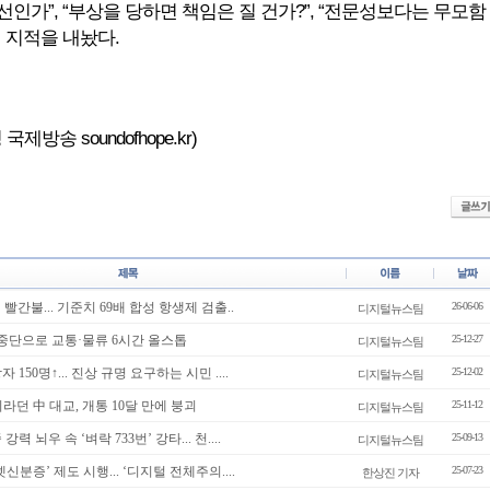
인가”, “부상을 당하면 책임은 질 건가?”, “전문성보다는 무모함
 지적을 내놨다.
제방송 soundofhope.kr)
’ 빨간불... 기준치 69배 합성 항생제 검출..
26-06-06
디지털뉴스팀
 중단으로 교통·물류 6시간 올스톱
25-12-27
디지털뉴스팀
 150명↑... 진상 규명 요구하는 시민 ....
25-12-02
디지털뉴스팀
이라던 中 대교, 개통 10달 만에 붕괴
25-11-12
디지털뉴스팀
력 뇌우 속 ‘벼락 733번’ 강타... 천....
25-09-13
디지털뉴스팀
신분증’ 제도 시행... ‘디지털 전체주의....
25-07-23
한상진 기자