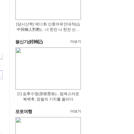
[당시산책] 제11회 산중여유인대작(山
中與幽人對酌)... 너 한잔 나 한잔 산의
꽃은 절로 피고
봉신기(封神記)
더보기
[5] 숭후수명(崇侯受命)... 탐욕스러운
북백후, 정벌의 기치를 올리다
포토여행
더보기