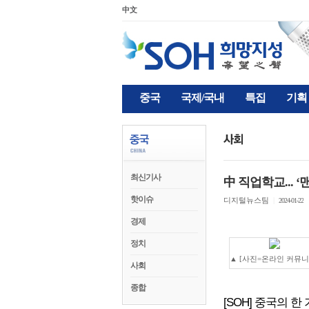
中文
중국
국제/국내
특집
기획
최신기사
中 직업학교... ‘
핫이슈
디지털뉴스팀
|
2024-01-22
경제
정치
▲ [사진=온라인 커뮤니
사회
종합
[SOH] 중국의 