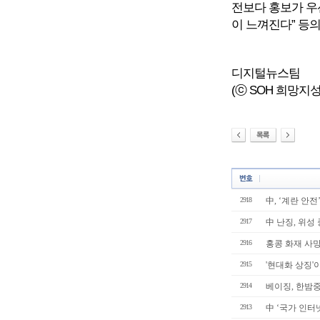
전보다 홍보가 우선
이 느껴진다” 등의
디지털뉴스팀
(ⓒ SOH 희망지성 국
2918
中, ‘계란 안전
2917
中 난징, 위성
2916
홍콩 화재 사망자
2915
'현대화 상징'
2914
베이징, 한밤중 강
2913
中 ‘국가 인터넷