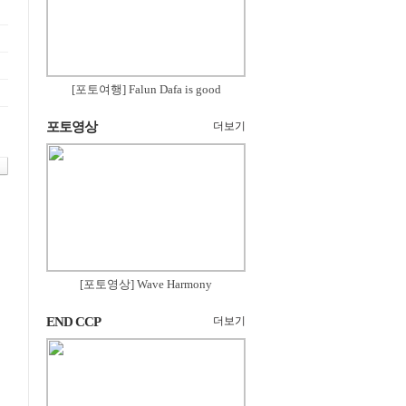
[포토여행] Falun Dafa is good
포토영상
더보기
[포토영상] Wave Harmony
END CCP
더보기