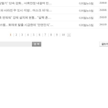
털기’ 단속 강화... 사회안정 내걸며 민....
25-06-18
디지털뉴스팀
파 사라진 中 도시·지방... 머스크 AI 대....
25-03-06
디지털뉴스팀
·핀둬둬’ 강제 설치에 분통... “살짝 흔....
25-02-19
디지털뉴스팀
템... 화재로 탈출 시급한데 ‘안면인식’....
24-11-19
디지털뉴스팀
1
2
3
4
5
6
7
8
9
10