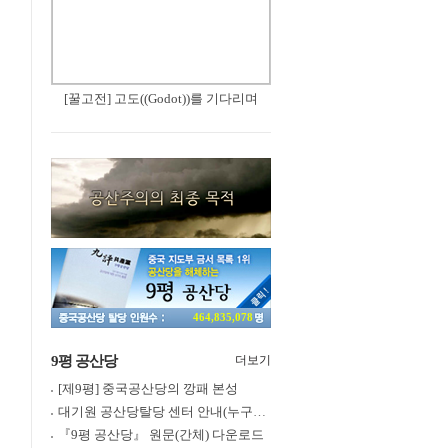
[꿀고전] 고도((Godot))를 기다리며
464,835,078
9평 공산당
더보기
[제9평] 중국공산당의 깡패 본성
대기원 공산당탈당 센터 안내(누구나 쉽게 退黨, 退團, 退隊 가능)
『9평 공산당』 원문(간체) 다운로드