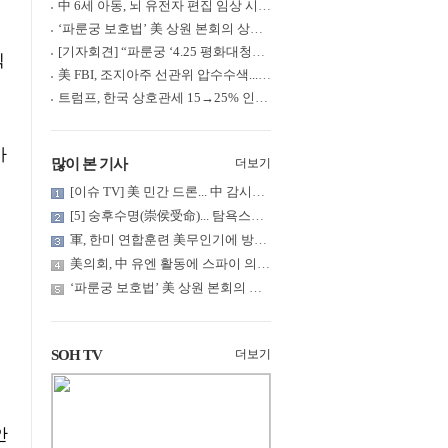
中 6세 아동, 뇌 유전자 편집 임상 시험 중 사망... 의료진 1년간 ....
‘파룬궁 보호법’ 美 상원 본회의 상정... 최종 입법 ‘초읽기’
[기자회견] “파룬궁 ‘4.25 평화대청원’ 기념 & 중공의 션윈 공연 .....
틱
美 FBI, 조지아주 선관위 압수수색... 트럼프 “부정선거 증거 확보....
트럼프, 한국 상호관세 15→25% 인상... “韓 국회 무력합의 미비준”....
사
많이 본 기사
더보기
[이슈 TV] 美 민간 드론... 中 감시망 뚫고 군함 근접 촬영
[5] 숭후수명(崇侯受命)... 탐욕스러운 북백후, 정벌의 기치를 올.....
軍, 한미 연합훈련 美무인기에 방공태세 발령... 왜?
美의회, 中 유엔 활동에 스파이 의혹 제기
‘파룬궁 보호법’ 美 상원 본회의 상정... 최종 입법 ‘초읽기’
SOH TV
더보기
안