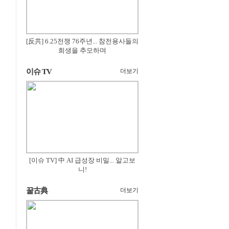
[反共] 6.25전쟁 76주년... 참전용사들의
희생을 추모하며
이슈 TV
더보기
[이슈 TV] 中 AI 급성장 비밀... 알고보
니!
꿀古典
더보기