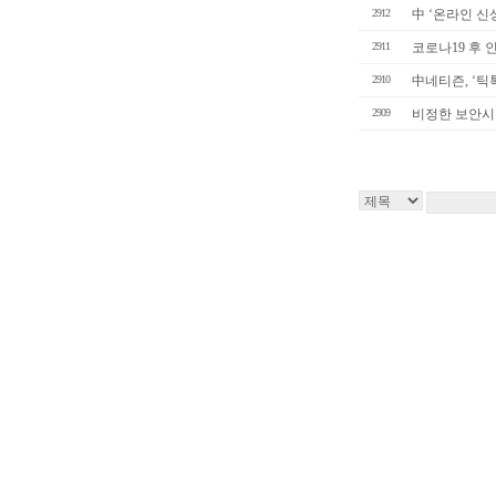
2912
中 ‘온라인 신상
2911
코로나19 후 인
2910
中네티즌, ‘틱톡
2909
비정한 보안시스