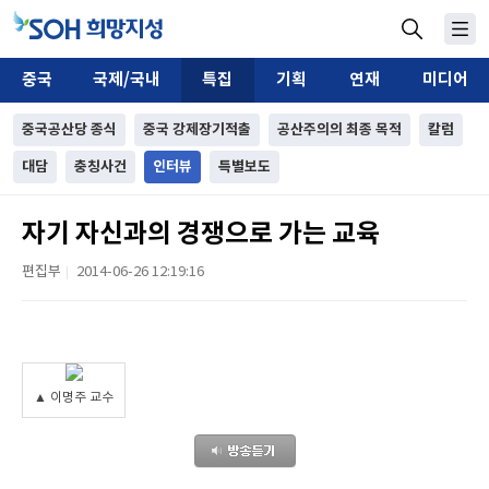
중국
국제/국내
특집
기획
연재
미디어
중국공산당 종식
중국 강제장기적출
공산주의의 최종 목적
칼럼
대담
충칭사건
인터뷰
특별보도
자기 자신과의 경쟁으로 가는 교육
편집부
2014-06-26 12:19:16
|
▲ 이명주 교수