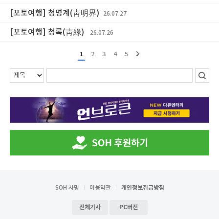
[포토여행] 청명계(靑明界)
26.07.27
[포토여행] 청록(靑綠)
26.07.26
1
2
3
4
5
SOH 사명
이용약관
개인정보취급방침
전체기사
PC버전