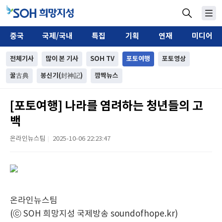
중국
국제/국내
특집
기획
연재
미디어
전체기사
많이 본 기사
SOH TV
포토여행
포토영상
꿀古典
봉신기(封神記)
깜짝뉴스
[포토여행] 나라를 염려하는 청년들의 고
백
온라인뉴스팀
2025-10-06 22:23:47
|
온라인뉴스팀
(ⓒ SOH 희망지성 국제방송 soundofhope.kr)