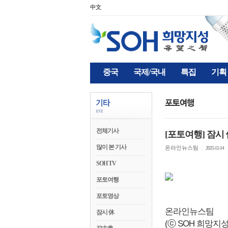
中文
중국
국제/국내
특집
기획
전체기사
[포토여행] 잠시
많이 본 기사
온라인뉴스팀
|
2025-11-14
SOH TV
포토여행
포토영상
온라인뉴스팀
잠시 休
(ⓒ SOH 희망지성 국