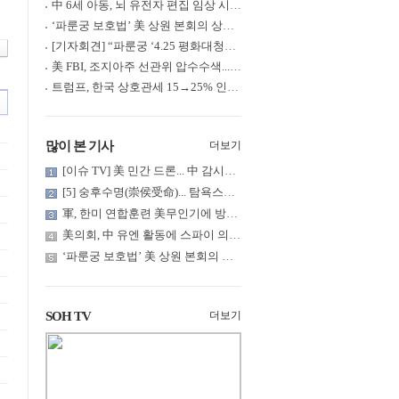
中 6세 아동, 뇌 유전자 편집 임상 시험 중 사망... 의료진 1년간 ....
‘파룬궁 보호법’ 美 상원 본회의 상정... 최종 입법 ‘초읽기’
[기자회견] “파룬궁 ‘4.25 평화대청원’ 기념 & 중공의 션윈 공연 .....
美 FBI, 조지아주 선관위 압수수색... 트럼프 “부정선거 증거 확보....
트럼프, 한국 상호관세 15→25% 인상... “韓 국회 무력합의 미비준”....
많이 본 기사
더보기
[이슈 TV] 美 민간 드론... 中 감시망 뚫고 군함 근접 촬영
[5] 숭후수명(崇侯受命)... 탐욕스러운 북백후, 정벌의 기치를 올.....
軍, 한미 연합훈련 美무인기에 방공태세 발령... 왜?
美의회, 中 유엔 활동에 스파이 의혹 제기
‘파룬궁 보호법’ 美 상원 본회의 상정... 최종 입법 ‘초읽기’
SOH TV
더보기