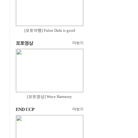
[포토여행] Falun Dafa is good
포토영상
더보기
[포토영상] Wave Harmony
END CCP
더보기