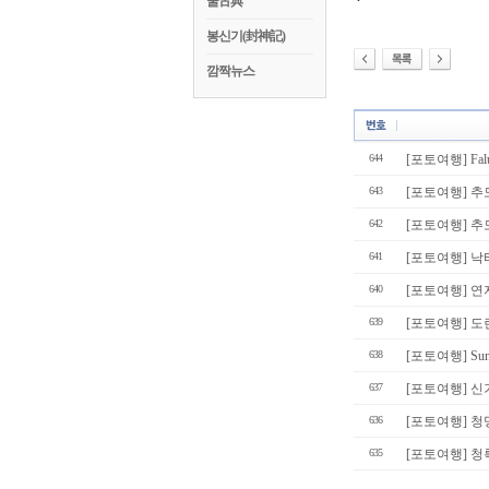
꿀古典
봉신기(封神記)
깜짝뉴스
644
[포토여행] Falun
643
[포토여행] 추
642
[포토여행] 추
641
[포토여행] 낙
640
[포토여행] 연
639
[포토여행] 
638
[포토여행] Summ
637
[포토여행] 신
636
[포토여행] 청
635
[포토여행] 청