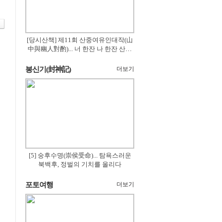
[당시산책] 제11회 산중여유인대작(山
中與幽人對酌)... 너 한잔 나 한잔 산의
꽃은 절로 피고
봉신기(封神記)
더보기
[5] 숭후수명(崇侯受命)... 탐욕스러운
북백후, 정벌의 기치를 올리다
포토여행
더보기