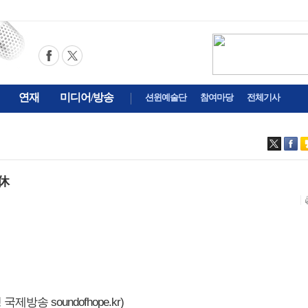
연재
미디어/방송
션윈예술단
참여마당
전체기사
 休
제방송 soundofhope.kr)