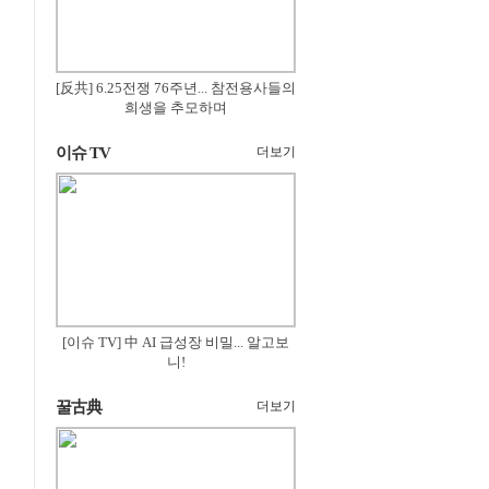
[反共] 6.25전쟁 76주년... 참전용사들의
희생을 추모하며
이슈 TV
더보기
[이슈 TV] 中 AI 급성장 비밀... 알고보
니!
꿀古典
더보기