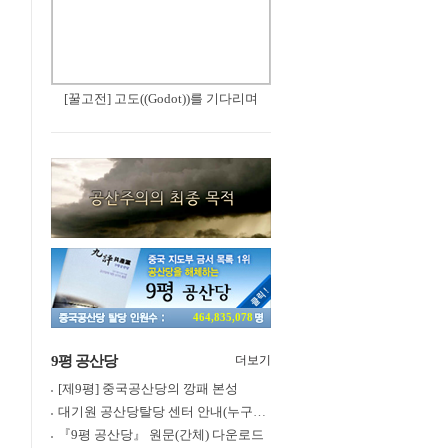
[꿀고전] 고도((Godot))를 기다리며
464,835,078
9평 공산당
더보기
[제9평] 중국공산당의 깡패 본성
대기원 공산당탈당 센터 안내(누구나 쉽게 退黨, 退團, 退隊 가능)
『9평 공산당』 원문(간체) 다운로드