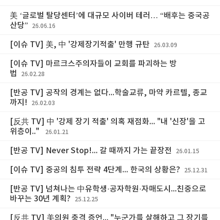
美 ‘글로벌 탈당센터’에 대규모 사이버 테러… “배후는 중국공
산당”
26.06.16
[이슈 TV] 美, 中 '강제장기적출' 만행 규탄
26.03.09
[이슈 TV] 마르크스주의자들이 교회를 파괴하는 방
법
26.02.28
[반공 TV] 공작의 경계는 없다...학술교류, 마약 카르텔, 종교
까지!
26.02.03
[反共 TV] 中 '강제 장기 적출' 의혹 재점화... "내 '신장'을 고
위층이.."
26.01.21
[반공 TV] Never Stop!... 갈 때까지 가는 끝장전
26.01.15
[이슈 TV] 중공의 침투 전략 4단계... 한국의 상황은?
25.12.31
[반공 TV] 넘쳐나는 中유학생·공자학원·자매도시...친중으로
바꾸는 30년 계획?
25.12.25
[反共 TV] 美의원 충격 증언... "누군가를 살해하고 그 장기를