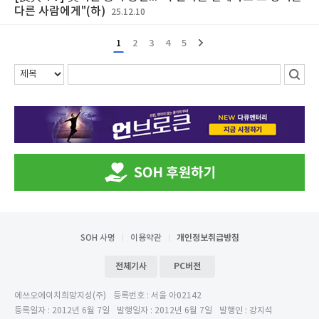
다른 사람에게"(하)
25.12.10
1
2
3
4
5
SOH 사명
이용약관
개인정보취급방침
전체기사
PC버전
에쓰오에이치희망지성(주)
등록번호 : 서울 아02142
등록일자 : 2012년 6월 7일
발행일자 : 2012년 6월 7일
발행인 : 강지석