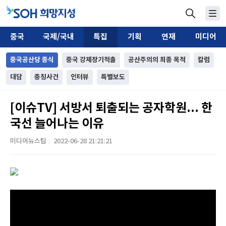
중국
국제/국내
특집
기획
연재
미디어
중국공산당 종식
중국 강제장기적출
공산주의의 최종 목적
칼럼
대담
충칭사건
인터뷰
특별보도
[이슈TV] 서방서 퇴출되는 공자학원... 한
국선 늘어나는 이유
미디어뉴스팀
2022-06-28 21:21:21
|