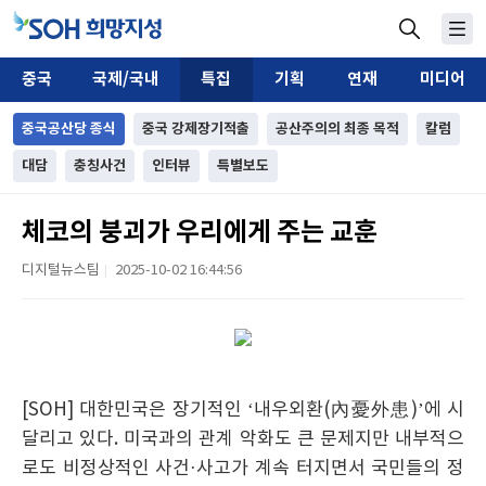
중국
국제/국내
특집
기획
연재
미디어
중국공산당 종식
중국 강제장기적출
공산주의의 최종 목적
칼럼
대담
충칭사건
인터뷰
특별보도
체코의 붕괴가 우리에게 주는 교훈
디지털뉴스팀
2025-10-02 16:44:56
|
[SOH] 대한민국은 장기적인 ‘내우외환(內憂外患)’에 시
달리고 있다. 미국과의 관계 악화도 큰 문제지만 내부적으
로도 비정상적인 사건·사고가 계속 터지면서 국민들의 정