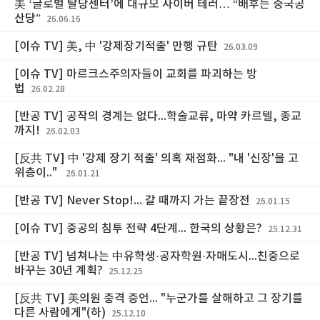
美 ‘글로벌 탈당센터’에 대규모 사이버 테러… “배후는 중국공
산당”
26.06.16
[이슈 TV] 美, 中 '강제장기적출' 만행 규탄
26.03.09
[이슈 TV] 마르크스주의자들이 교회를 파괴하는 방
법
26.02.28
[반공 TV] 공작의 경계는 없다...학술교류, 마약 카르텔, 종교
까지!
26.02.03
[反共 TV] 中 '강제 장기 적출' 의혹 재점화... "내 '신장'을 고
위층이.."
26.01.21
[반공 TV] Never Stop!... 갈 때까지 가는 끝장전
26.01.15
[이슈 TV] 중공의 침투 전략 4단계... 한국의 상황은?
25.12.31
[반공 TV] 넘쳐나는 中유학생·공자학원·자매도시...친중으로
바꾸는 30년 계획?
25.12.25
[反共 TV] 美의원 충격 증언... "누군가를 살해하고 그 장기를
다른 사람에게"(하)
25.12.10