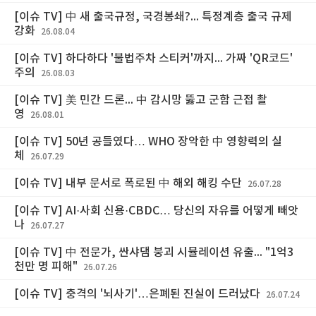
[이슈 TV] 中 새 출국규정, 국경봉쇄?... 특정계층 출국 규제
강화
26.08.04
[이슈 TV] 하다하다 '불법주차 스티커'까지... 가짜 'QR코드'
주의
26.08.03
[이슈 TV] 美 민간 드론... 中 감시망 뚫고 군함 근접 촬
영
26.08.01
[이슈 TV] 50년 공들였다… WHO 장악한 中 영향력의 실
체
26.07.29
[이슈 TV] 내부 문서로 폭로된 中 해외 해킹 수단
26.07.28
[이슈 TV] AI·사회 신용·CBDC… 당신의 자유를 어떻게 빼앗
나
26.07.27
[이슈 TV] 中 전문가, 싼샤댐 붕괴 시뮬레이션 유출... "1억3
천만 명 피해"
26.07.26
[이슈 TV] 충격의 '뇌사기'…은폐된 진실이 드러났다
26.07.24