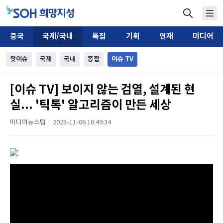
중국
국제/국내
특집
기획
연재
미디어
핫이슈
국제
국내
종합
이슈 TV
[이슈 TV] 보이지 않는 검열, 설계된 현
실... '틱톡' 알고리즘이 만든 세상
미디어뉴스팀
2025-11-06 16:49:34
|