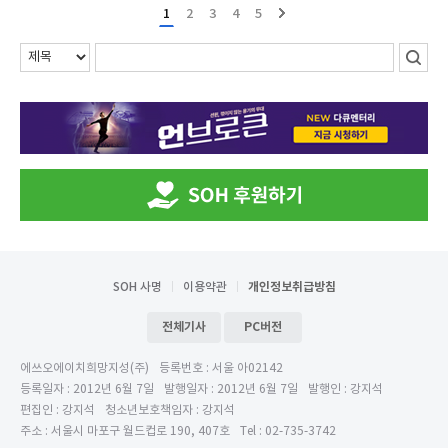
1
2
3
4
5
SOH 사명
이용약관
개인정보취급방침
전체기사
PC버전
에쓰오에이치희망지성(주)
등록번호 : 서울 아02142
등록일자 : 2012년 6월 7일
발행일자 : 2012년 6월 7일
발행인 : 강지석
편집인 : 강지석
청소년보호책임자 : 강지석
주소 : 서울시 마포구 월드컵로 190, 407호
Tel : 02-735-3742