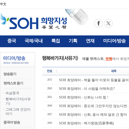
中文
중국
국제/국내
특집
기획
연재
미디어/방송
애플 팟캐스트
,
팟빵
에서 희망
방송듣기
2072
SOH 희망레터 - 벽을 뚫어 이웃의 등불을 끌어
팟캐스트 듣기
2062
SOH 희망레터 - 이 사람을 어떡하죠?
속살중국
2051
SOH 희망레터 - 신뢰는 나의 힘 !
행복바가지(서유
기)
2044
SOH 희망레터 - 중도에 그만두지만 않는다면..
그래그래 건강이
야기
2027
SOH 희망레터 - 신화, 용사 예와 달로 간 항아
중국어 방송
2019
SOH 희망레터 - 백가쟁명(百家爭鳴)