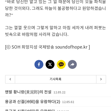
“바로 당신만 알고 있는 그 일 때문에 당신이 오늘 파직을
당한 것이외다. 그래도 하늘이 불공평하다고 원망하겠습니
까?”
그는 껄껄 웃으며 그렇게 말하고 마침 세차게 내려 퍼붓는
빗속으로 바람처럼 사라져 갔습니다.
[ⓒ SOH 희망지성 국제방송 soundofhope.kr ]
기사목록
맨발 황니랑(黃泥郎)의 전설
12.05.22
용궁과 신궐(神闕)을 유람하다(2)
12.05.02