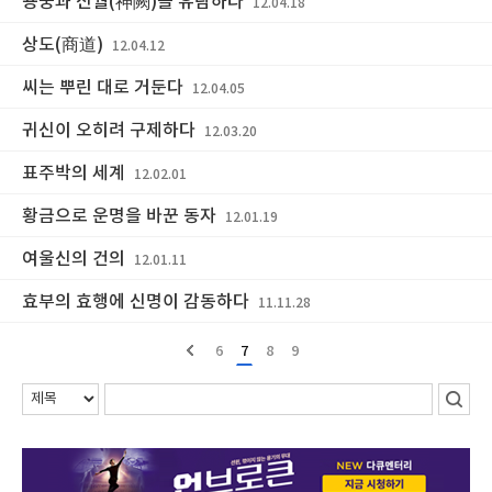
용궁과 신궐(神闕)을 유람하다
12.04.18
상도(商道)
12.04.12
씨는 뿌린 대로 거둔다
12.04.05
귀신이 오히려 구제하다
12.03.20
표주박의 세계
12.02.01
황금으로 운명을 바꾼 동자
12.01.19
여울신의 건의
12.01.11
효부의 효행에 신명이 감동하다
11.11.28
6
7
8
9