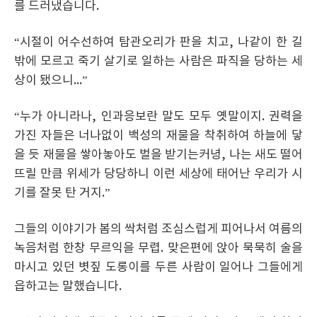
를 드러냈습니다.
“시절이 어수선하여 탐관오리가 판을 치고, 나같이 한 길
밖에 모르고 죽기 살기로 일하는 사람은 파직을 당하는 세
상이 됐으니...”
“누가 아니라나, 인과응보란 말도 모두 옛말이지. 권력을
가진 자들은 너나없이 백성의 재물을 착취하여 하늘에 닿
을 듯 재물을 쌓아놓아도 벌을 받기는커녕, 나는 새도 떨어
뜨릴 만큼 위세가 당당하니 이런 세상에 태어난 우리가 시
기를 잘못 탄 거지.”
그들의 이야기가 봄의 싹처럼 조심스럽게 피어나서 여름의
녹음처럼 한창 무르익을 무렵. 맞은편에 앉아 묵묵히 술을
마시고 있던 볏짚 도롱이를 두른 사람이 일어나 그들에게
읍하고는 말했습니다.