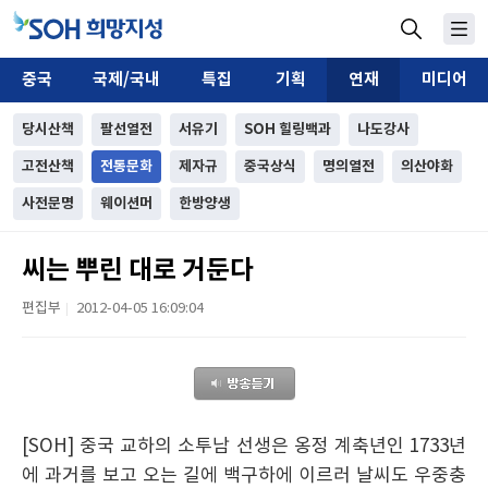
중국
국제/국내
특집
기획
연재
미디어
당시산책
팔선열전
서유기
SOH 힐링백과
나도강사
고전산책
전통문화
제자규
중국상식
명의열전
의산야화
사전문명
웨이션머
한방양생
씨는 뿌린 대로 거둔다
편집부
2012-04-05 16:09:04
|
[SOH] 중국 교하의 소투남 선생은 옹정 계축년인 1733년
에 과거를 보고 오는 길에 백구하에 이르러 날씨도 우중충