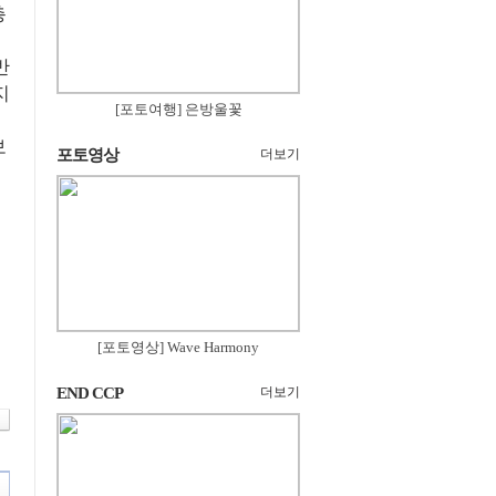
총
반
지
[포토여행] 은방울꽃
보
포토영상
더보기
[포토영상] Wave Harmony
END CCP
더보기