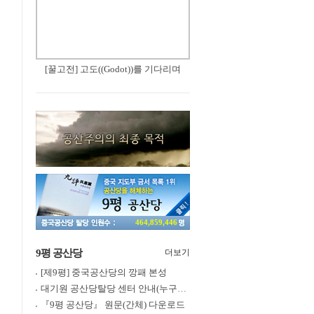
[꿀고전] 고도((Godot))를 기다리며
464,859,446
9평 공산당
더보기
[제9평] 중국공산당의 깡패 본성
대기원 공산당탈당 센터 안내(누구나 쉽게 退黨, 退團, 退隊 가능)
『9평 공산당』 원문(간체) 다운로드