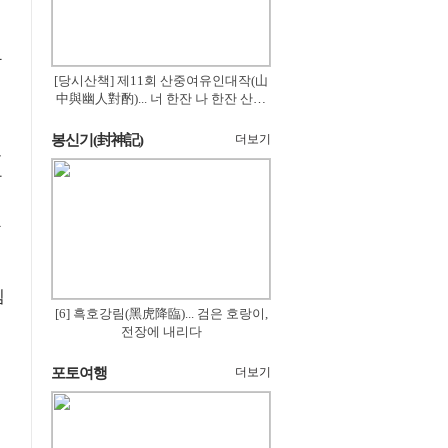
간
[당시산책] 제11회 산중여유인대작(山
中與幽人對酌)... 너 한잔 나 한잔 산의
꽃은 절로 피고
봉신기(封神記)
더보기
폰
방
템
[6] 흑호강림(黑虎降臨)... 검은 호랑이,
전장에 내리다
포토여행
더보기