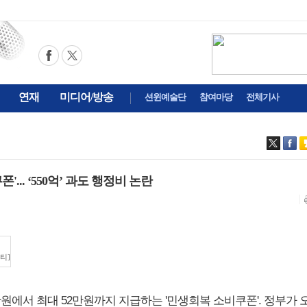
연재
미디어/방송
션윈예술단
참여마당
전체기사
... ‘550억’ 과도 행정비 논란
티]
15만원에서 최대 52만원까지 지급하는 '민생회복 소비쿠폰'. 정부가 