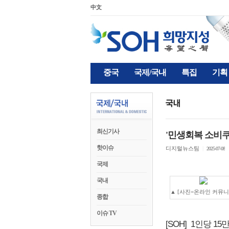
中文
중국
국제/국내
특집
기획
최신기사
'민생회복 소비쿠폰'
핫이슈
디지털뉴스팀
|
2025-07-08
국제
국내
▲ [사진=온라인 커뮤니
종합
이슈 TV
[SOH] 1인당 