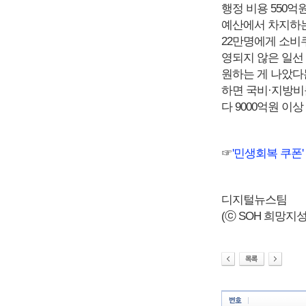
행정 비용 550억
예산에서 차지하는
22만명에게 소비쿠
영되지 않은 일선 
원하는 게 나았다는
하면 국비·지방비
다 9000억원 이
☞
'민생회복 쿠폰'
디지털뉴스팀
(ⓒ SOH 희망지성 국