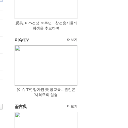
[反共] 6.25전쟁 76주년... 참전용사들의
희생을 추모하며
이슈 TV
더보기
[이슈 TV] 망가진 美 공교육... 원인은
'사회주의 실험'
꿀古典
더보기