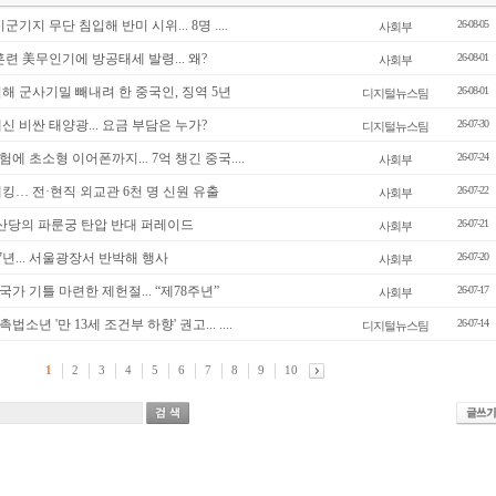
군기지 무단 침입해 반미 시위... 8명 ....
26-08-05
사회부
훈련 美무인기에 방공태세 발령... 왜?
26-08-01
사회부
해 군사기밀 빼내려 한 중국인, 징역 5년
26-08-01
디지털뉴스팀
신 비싼 태양광... 요금 부담은 누가?
26-07-30
디지털뉴스팀
험에 초소형 이어폰까지... 7억 챙긴 중국....
26-07-24
사회부
킹… 전·현직 외교관 6천 명 신원 유출
26-07-22
사회부
공산당의 파룬궁 탄압 반대 퍼레이드
26-07-21
사회부
7년... 서울광장서 반박해 행사
26-07-20
사회부
가 기틀 마련한 제헌절... “제78주년”
26-07-17
사회부
소년 '만 13세 조건부 하향' 권고... ....
26-07-14
디지털뉴스팀
1
2
3
4
5
6
7
8
9
10