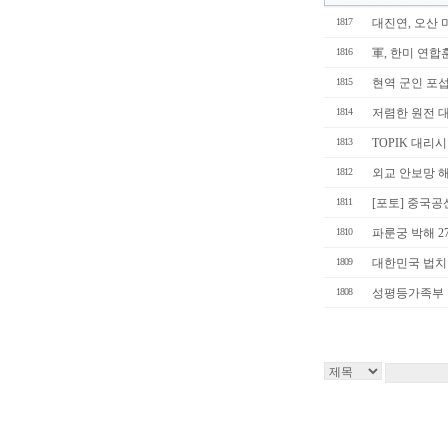
1817
대진연, 오산 미
1816
軍, 한미 연합
1815
현역 군인 포섭
1814
저렴한 원전 대
1813
TOPIK 대리시
1812
외교 안보망 해
1811
[포토] 중국
1810
파룬궁 박해 2
1809
대한민국 법치국
1808
성평등가족부 촉법