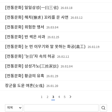
[전통문화] 일일삼성(一曰三省)
26.03.18
[전통문화] 해치(獬豸) 꼬리를 문 사연
26.03.12
[전통문화] 위험한 맹서
26.03.04
[전통문화] 반 썩은 사과
26.02.25
[전통문화] 눈 먼 이무기와 말 못하는 화공(畵工)
26.02.19
[전통문화] '눈目'자 속의 허공
26.02.12
[전통문화] 삼성가노(三姓家奴)
26.02.04
[전통문화] 황금의 유혹
26.01.29
장군을 도운 여혼(女魂)
26.01.20
1
2
3
4
5