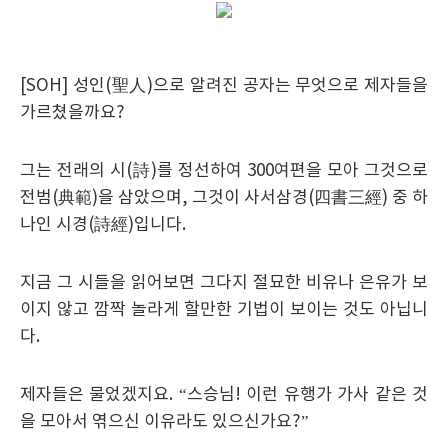
[SOH]
성인
(
聖人
)
으로 알려진 공자는 무엇으로 제자들을
가르쳤을까요
?
그는 전래의 시
(
詩
)
를 정선하여
300
여편을 모아 그것으로
전범
(
典範
)
을 삼았으며
,
그것이 사서삼경
(
四書三經
)
중 하
나인 시경
(
詩經
)
입니다
.
지금 그 시들을 읽어보면 그다지 절묘한 비유나 은유가 보
이지 않고 깜짝 놀라게 할만한 기법이 보이는 것도 아닙니
다
.
제자들은 물었겠지요
. “
스승님
!
이런 유행가 가사 같은 것
을 모아서 엮으신 이유라도 있으신가요
?”