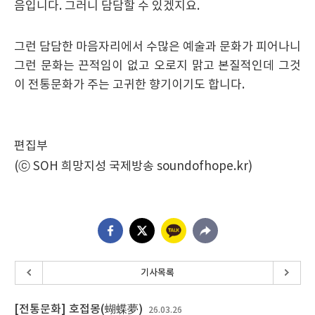
음입니다
.
그러니 담담할 수 있겠지요
.
그런 담담한 마음자리에서 수많은 예술과 문화가 피어나니
그런 문화는 끈적임이 없고 오로지 맑고 본질적인데 그것
이 전통문화가 주는 고귀한 향기이기도 합니다
.
편집부
(
ⓒ
SOH
희망지성 국제방송
soundofhope.kr)
기사목록
[전통문화] 호접몽(蝴蝶夢)
26.03.26