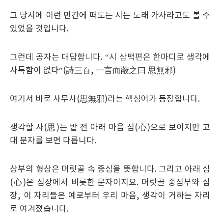
그 당시에 이런 민간에 떠도는 시는 노래 가사라고도 볼 수
있었을 것입니다
.
그런데 공자는 대답합니다
. “
시 삼백편은 한마디로 생각에
사특함이 없다
”(
詩三百
,
一言而蔽之曰 思無邪
)
여기서 바로 사무사
(
思無邪
)
라는 핵심어가 등장합니다
.
생각할 사
(
思
)
는 밭 전 아래 마음 심
(
心
)
으로 보이지만 고
대 문자를 보면 다릅니다
.
상부의 형상은 머릿골 속 중심을 뜻합니다
.
그리고 아래 심
(
心
)
은 심장에서 비롯한 문자이지요
.
머릿골 중심부와 심
장
,
이 자리들은 예로부터 우리 마음
,
생각이 거하는 자리
로 여겨졌습니다
.