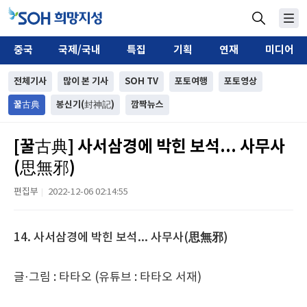
중국
국제/국내
특집
기획
연재
미디어
전체기사
많이 본 기사
SOH TV
포토여행
포토영상
꿀古典
봉신기(封神記)
깜짝뉴스
[꿀古典] 사서삼경에 박힌 보석... 사무사
(思無邪)
편집부
2022-12-06 02:14:55
|
14.
사서삼경에 박힌 보석
...
사무사
(
思無邪
)
글
·
그림
:
타타오
(
유튜브
:
타타오 서재
)