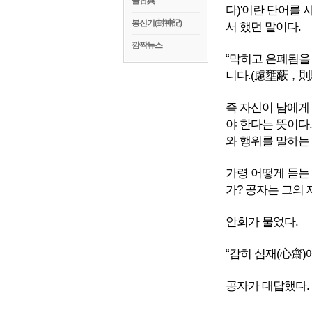
꿀古典
다)'이란 단어를 
봉신기(封神記)
서 했던 말이다.
깜짝뉴스
“막히고 은폐됨을
니다.(慮壅蔽，則
즉 자신이 남에게
야 한다는 뜻이다.
와 행위를 말하는
가령 어떻게 듣는 
가? 공자는 그의 
안회가 물었다.
“감히 심재(心齋)
공자가 대답했다.