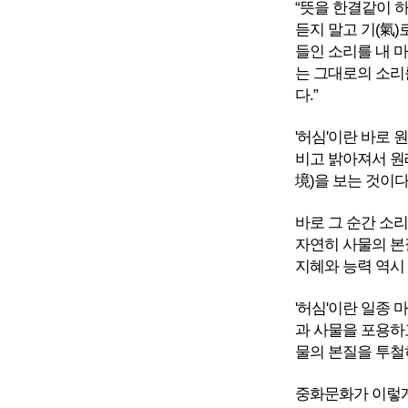
“뜻을 한결같이 
듣지 말고 기(氣)
들인 소리를 내 마
는 그대로의 소리를
다.”
'허심'이란 바로
비고 밝아져서 원
境)을 보는 것이다
바로 그 순간 소
자연히 사물의 본
지혜와 능력 역시
'허심'이란 일종
과 사물을 포용하고
물의 본질을 투철히
중화문화가 이렇게