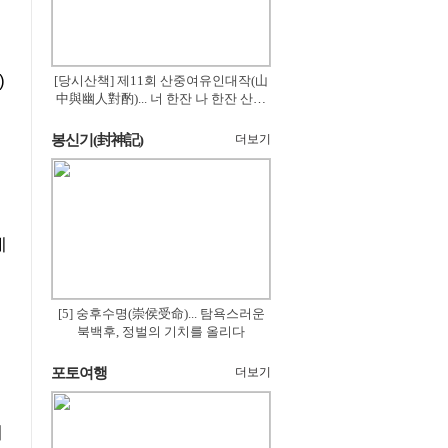
)
[당시산책] 제11회 산중여유인대작(山
中與幽人對酌)... 너 한잔 나 한잔 산의
꽃은 절로 피고
봉신기(封神記)
더보기
데
[5] 숭후수명(崇侯受命)... 탐욕스러운
북백후, 정벌의 기치를 올리다
포토여행
더보기
에