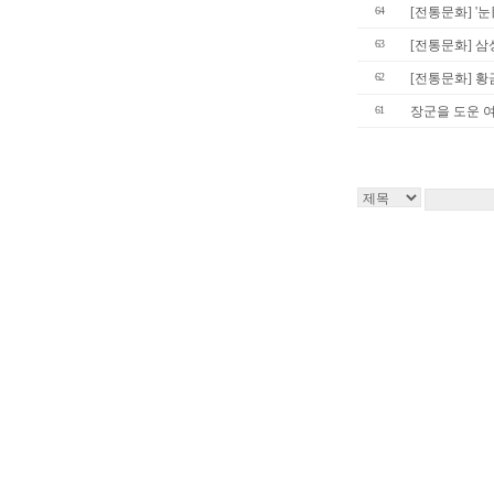
64
[전통문화] '
63
[전통문화] 
62
[전통문화] 황
61
장군을 도운 여