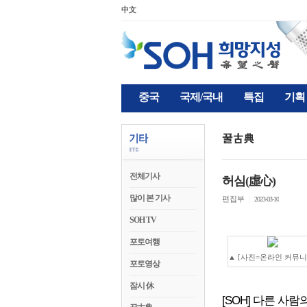
中文
중국
국제/국내
특집
기획
전체기사
허심(虛心)
많이 본 기사
편집부
|
2023-03-10
SOH TV
포토여행
▲ [사진=온라인 커뮤니
포토영상
잠시 休
[SOH] 다른 사