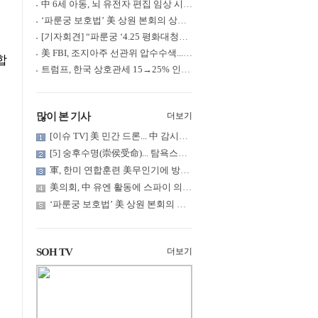
中 6세 아동, 뇌 유전자 편집 임상 시험 중 사망... 의료진 1년간 ....
‘파룬궁 보호법’ 美 상원 본회의 상정... 최종 입법 ‘초읽기’
[기자회견] “파룬궁 ‘4.25 평화대청원’ 기념 & 중공의 션윈 공연 .....
美 FBI, 조지아주 선관위 압수수색... 트럼프 “부정선거 증거 확보....
합
트럼프, 한국 상호관세 15→25% 인상... “韓 국회 무력합의 미비준”....
많이 본 기사
더보기
[이슈 TV] 美 민간 드론... 中 감시망 뚫고 군함 근접 촬영
[5] 숭후수명(崇侯受命)... 탐욕스러운 북백후, 정벌의 기치를 올.....
軍, 한미 연합훈련 美무인기에 방공태세 발령... 왜?
美의회, 中 유엔 활동에 스파이 의혹 제기
‘파룬궁 보호법’ 美 상원 본회의 상정... 최종 입법 ‘초읽기’
SOH TV
더보기