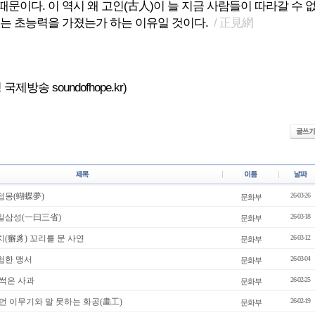
문이다. 이 역시 왜 고인(古人)이 늘 지금 사람들이 따라갈 수 
없는 초능력을 가졌는가 하는 이유일 것이다.
/ 正見網
제방송 soundofhope.kr)
접몽(蝴蝶夢)
26-03-26
문화부
일일삼성(一曰三省)
26-03-18
문화부
치(獬豸) 꼬리를 문 사연
26-03-12
문화부
험한 맹서
26-03-04
문화부
 썩은 사과
26-02-25
문화부
 먼 이무기와 말 못하는 화공(畵工)
26-02-19
문화부