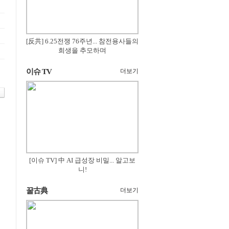
[反共] 6.25전쟁 76주년... 참전용사들의
희생을 추모하며
이슈 TV
더보기
[이슈 TV] 中 AI 급성장 비밀... 알고보
니!
꿀古典
더보기