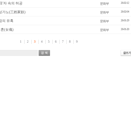
눈目'자 속의 허공
26-02-12
문화부
삼성가노(三姓家奴)
26-02-04
문화부
금의 유혹
26-01-29
문화부
혼(女魂)
26-01-20
문화부
1
2
3
4
5
6
7
8
9