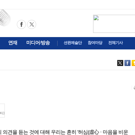
연재
미디어/방송
션윈예술단
참여마당
전체기사
티]
람의 의견을 듣는 것에 대해 우리는 흔히 '허심(虛心 · 마음을 비운