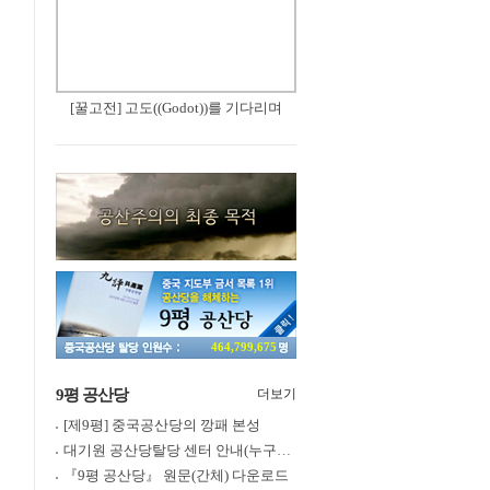
[꿀고전] 고도((Godot))를 기다리며
464,799,675
9평 공산당
더보기
[제9평] 중국공산당의 깡패 본성
대기원 공산당탈당 센터 안내(누구나 쉽게 退黨, 退團, 退隊 가능)
『9평 공산당』 원문(간체) 다운로드