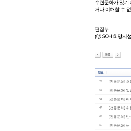
수련문화가 있기 때
거나 이해할 수 
편집부
(ⓒ SOH 희망지성 국
70
[전통문화] 호
69
[전통문화] 
68
[전통문화] 해
67
[전통문화] 위
66
[전통문화] 반
65
[전통문화] 눈