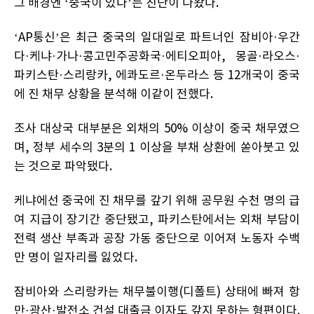
그 배경엔 ‘중국이 있다’는 진단이 나왔다.
‘AP통신’은 최근 중국의 일대일로 파트너인 잠비아·우간
다·케냐·가나·콩고민주공화국·에티오피아, 몽골·라오스·
파키스탄·스리랑카, 에콰도르·온두라스 등 12개국이 중국
에 진 채무 상황을 분석해 이같이 전했다.
조사 대상국 대부분은 외채의 50% 이상이 중국 채무였으
며, 정부 세수의 3분의 1 이상을 부채 상환에 쏟아붓고 있
는 것으로 파악됐다.
케냐에선 중국에 진 채무를 갚기 위해 공무원 수천 명의 급
여 지급이 장기간 중단됐고, 파키스탄에서는 외채 부담이
전력 생산 부족과 공장 가동 중단으로 이어져 노동자 수백
만 명이 일자리를 잃었다.
잠비아와 스리랑카는 채무불이행(디폴트) 상태에 빠져 항
만·광산·발전소 건설 대출금 이자도 갚지 못하는 형편이다.