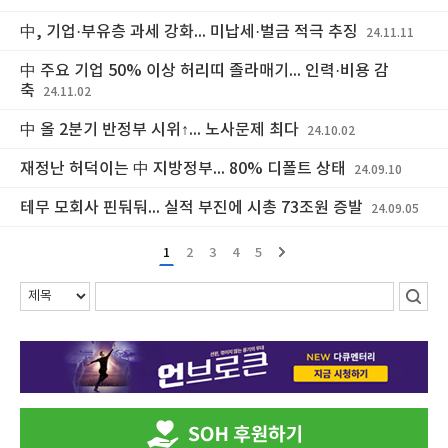
中, 기업·부유층 과세 강화... 미납세·벌금 적극 추징
24.11.11
中 주요 기업 50% 이상 허리띠 졸라매기... 인력·비용 감
축
24.11.02
中 올 2분기 반정부 시위↑... 노사문제 최다
24.10.02
재정난 허덕이는 中 지방정부... 80% 디폴트 상태
24.09.10
테무 모회사 핀둬둬... 실적 부진에 시총 73조원 증발
24.09.05
1
2
3
4
5