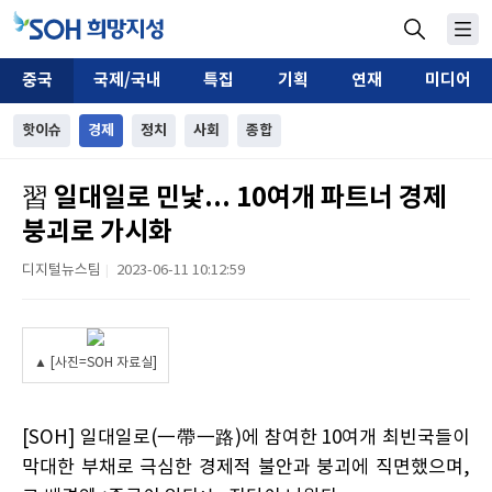
중국
국제/국내
특집
기획
연재
미디어
핫이슈
경제
정치
사회
종합
習 일대일로 민낯... 10여개 파트너 경제
붕괴로 가시화
디지털뉴스팀
2023-06-11 10:12:59
|
▲ [사진=SOH 자료실]
[SOH]
일대일로(一帶一路)에 참여한
10여개 최빈국들이
막대한 부채로 극심한 경제적 불안과 붕괴에 직면했으며,