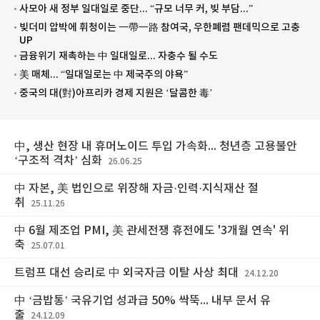
사모아 새 정부 일대일로 중단... “규모 너무 커, 빚 부담...”
빚더미 압박에 휘청이는 一帶一路 참여국, 우한폐렴 팬데믹으로 고충
UP
금융위기 재촉하는 中 일대일로... 자충수 될 수도
美 매체... “일대일로는 中 제국주의 야욕”
중국의 대(對)아프리카 경제 지원은 ‘달콤한 毒’
中, 생산 현장 내 휴머노이드 투입 가속화... 청년층 고용불안
‘구조적 격차’ 심화
26.06.25
中 자본, 美 법인으로 위장해 자금·인력·지식재산 절
취
25.11.26
中 6월 제조업 PMI, 美 관세전쟁 휴전에도 '3개월 연속' 위
축
25.07.01
트럼프 대선 승리로 中 외국자금 이탈 사상 최대
24.12.20
中 ‘금밥통’ 국유기업 성과급 50% 싹뚝... 내부 문서 유
출
24.12.09